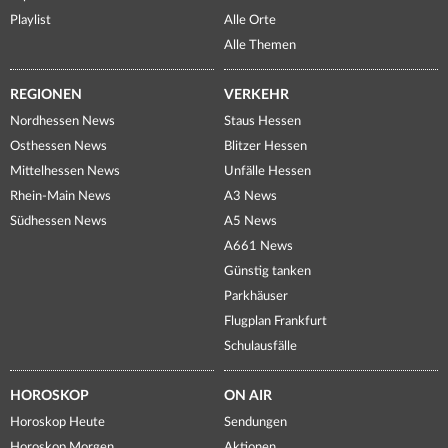
Playlist
Alle Orte
Alle Themen
REGIONEN
VERKEHR
Nordhessen News
Staus Hessen
Osthessen News
Blitzer Hessen
Mittelhessen News
Unfälle Hessen
Rhein-Main News
A3 News
Südhessen News
A5 News
A661 News
Günstig tanken
Parkhäuser
Flugplan Frankfurt
Schulausfälle
HOROSKOP
ON AIR
Horoskop Heute
Sendungen
Horoskop Morgen
Aktionen