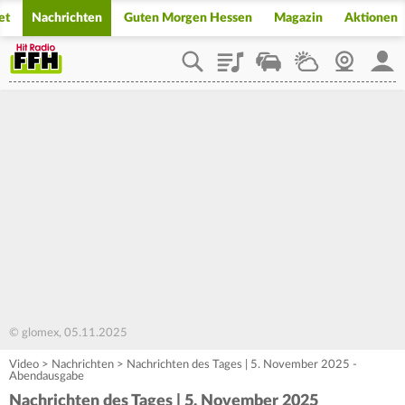
et
Nachrichten
Guten Morgen Hessen
Magazin
Aktionen
Playlist
Staupilot
Wetter
Webcam
Mein
© glomex, 05.11.2025
Video
>
Nachrichten
>
Nachrichten des Tages | 5. November 2025 -
Abendausgabe
Nachrichten des Tages | 5. November 2025