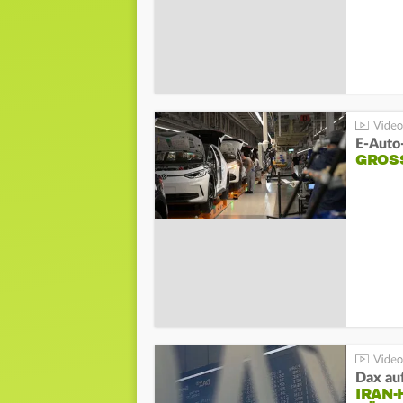
E-Auto
GROS
Dax au
IRAN