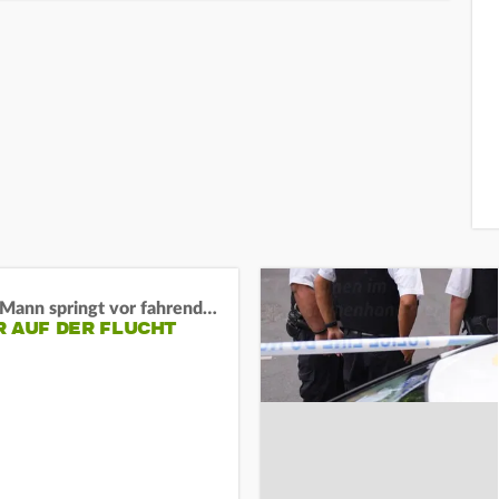
BaWü: Mann springt vor fahrendes Auto und schießt
R AUF DER FLUCHT