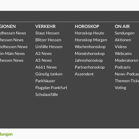
GIONEN
VERKEHR
HOROSKOP
ON AIR
dhessen News
Staus Hessen
Horoskop Heute
Sendungen
hessen News
Blitzer Hessen
Horoskop Morgen
Aktionen
telhessen News
Unfälle Hessen
Wochenhoroskop
Videos
in-Main News
A3 News
Monatshoroskop
Webcams
hessen News
A5 News
Jahreshoroskop
Moderatoren
A661 News
Partnerhoroskop
Podcasts
Günstig tanken
Aszendent
News-Podcas
Parkhäuser
Themen-Tick
Flugplan Frankfurt
Voting
Schulausfälle
llungen