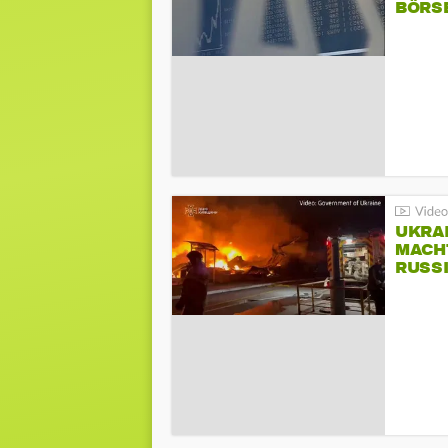
BÖRS
UKRA
MACH
RUSS