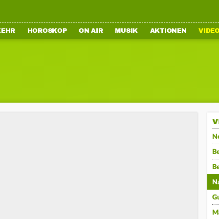
KEHR
HOROSKOP
ON AIR
MUSIK
AKTIONEN
VIDE
V
N
Be
B
N
G
M