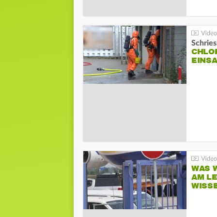
Schrie
CHLO
EINSA
WAS W
AM L
WISS