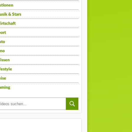
ktionen
sik & Stars
rtschaft
ort
uto
ino
issen
festyle
ise
aming