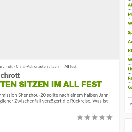
A
Mu
Wi
Sp
A
K
W
schrott - China-Astronauten sitzen im All fest
Li
schrott
Re
EN SITZEN IM ALL FEST
G
mission Shenzhou-20 sollte nach einem halben Jahr
licher Zwischenfall verzögert die Rückreise. Was ist