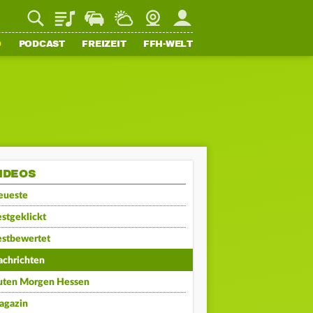
Playlist
Staupilot
Wetter
Webcam
Mein FFH
O
PODCAST
FREIZEIT
FFH-WELT
IDEOS
eueste
stgeklickt
estbewertet
achrichten
uten Morgen Hessen
agazin