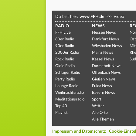
Du bist hier:
www.FFH.de
>>>
Video
RADIO
NEWS
RE
FFH Live
Hessen News
Nor
80er Radio
Frankfurt News
Ost
90er Radio
Wiesbaden News
Mit
2000er Radio
Mainz News
Rhe
Rock Radio
Kassel News
Süd
Oldie Radio
Darmstadt News
Schlager Radio
Offenbach News
Party Radio
Gießen News
Lounge Radio
Fulda News
Weihnachtsradio
Bayern News
Meditationsradio
Sport
Top 40
Wetter
Playlist
Alle Orte
Alle Themen
Impressum und Datenschutz
Cookie-Einste