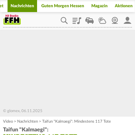
et
Nachrichten
Guten Morgen Hessen
Magazin
Aktionen
Playlist
Staupilot
Wetter
Webcam
Mein
© glomex, 06.11.2025
Video
>
Nachrichten
>
Taifun "Kalmaegi": Mindestens 117 Tote
Taifun "Kalmaegi":