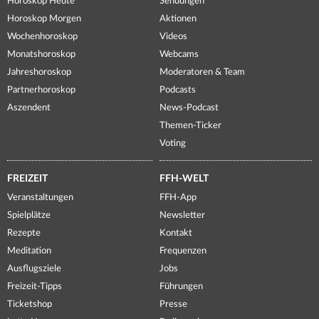
Horoskop Heute
Sendungen
Horoskop Morgen
Aktionen
Wochenhoroskop
Videos
Monatshoroskop
Webcams
Jahreshoroskop
Moderatoren & Team
Partnerhoroskop
Podcasts
Aszendent
News-Podcast
Themen-Ticker
Voting
FREIZEIT
FFH-WELT
Veranstaltungen
FFH-App
Spielplätze
Newsletter
Rezepte
Kontakt
Meditation
Frequenzen
Ausflugsziele
Jobs
Freizeit-Tipps
Führungen
Ticketshop
Presse