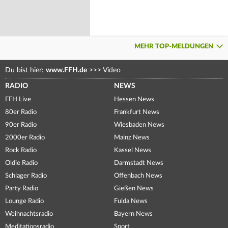
MEHR TOP-MELDUNGEN
Du bist hier:
www.FFH.de
>>>
Video
RADIO
NEWS
FFH Live
Hessen News
80er Radio
Frankfurt News
90er Radio
Wiesbaden News
2000er Radio
Mainz News
Rock Radio
Kassel News
Oldie Radio
Darmstadt News
Schlager Radio
Offenbach News
Party Radio
Gießen News
Lounge Radio
Fulda News
Weihnachtsradio
Bayern News
Meditationsradio
Sport