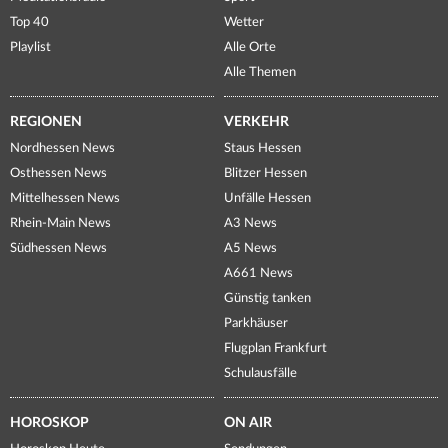
Top 40
Wetter
Playlist
Alle Orte
Alle Themen
REGIONEN
VERKEHR
Nordhessen News
Staus Hessen
Osthessen News
Blitzer Hessen
Mittelhessen News
Unfälle Hessen
Rhein-Main News
A3 News
Südhessen News
A5 News
A661 News
Günstig tanken
Parkhäuser
Flugplan Frankfurt
Schulausfälle
HOROSKOP
ON AIR