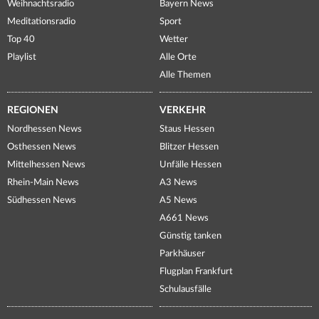
Weihnachtsradio
Bayern News
Meditationsradio
Sport
Top 40
Wetter
Playlist
Alle Orte
Alle Themen
REGIONEN
VERKEHR
Nordhessen News
Staus Hessen
Osthessen News
Blitzer Hessen
Mittelhessen News
Unfälle Hessen
Rhein-Main News
A3 News
Südhessen News
A5 News
A661 News
Günstig tanken
Parkhäuser
Flugplan Frankfurt
Schulausfälle