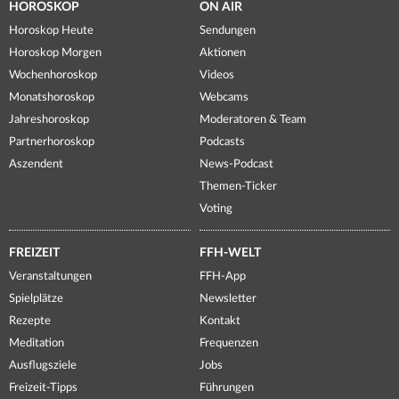
HOROSKOP
ON AIR
Horoskop Heute
Sendungen
Horoskop Morgen
Aktionen
Wochenhoroskop
Videos
Monatshoroskop
Webcams
Jahreshoroskop
Moderatoren & Team
Partnerhoroskop
Podcasts
Aszendent
News-Podcast
Themen-Ticker
Voting
FREIZEIT
FFH-WELT
Veranstaltungen
FFH-App
Spielplätze
Newsletter
Rezepte
Kontakt
Meditation
Frequenzen
Ausflugsziele
Jobs
Freizeit-Tipps
Führungen