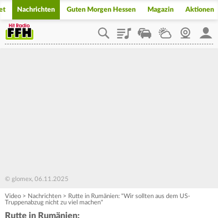
et
Nachrichten
Guten Morgen Hessen
Magazin
Aktionen
Playlist
Staupilot
Wetter
Webcam
Mein
© glomex, 06.11.2025
Video
>
Nachrichten
>
Rutte in Rumänien: "Wir sollten aus dem US-
Truppenabzug nicht zu viel machen"
Rutte in Rumänien: