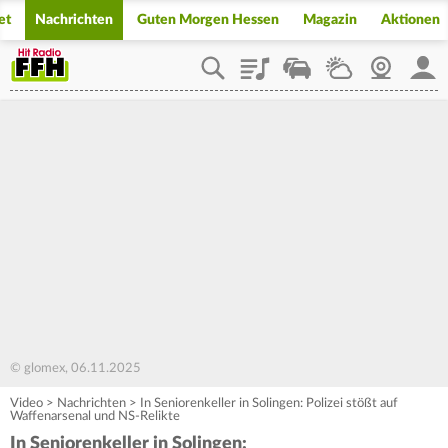
et
Nachrichten
Guten Morgen Hessen
Magazin
Aktionen
Playlist
Staupilot
Wetter
Webcam
Mein
© glomex, 06.11.2025
Video
>
Nachrichten
>
In Seniorenkeller in Solingen: Polizei stößt auf
Waffenarsenal und NS-Relikte
In Seniorenkeller in Solingen: