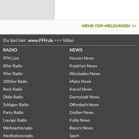
MEHR TOP-MELDUNGEN
Du bist hier:
www.FFH.de
>>>
Video
RADIO
NEWS
FFH Live
Hessen News
80er Radio
Frankfurt News
90er Radio
Wiesbaden News
2000er Radio
Mainz News
Rock Radio
Kassel News
Oldie Radio
Darmstadt News
Schlager Radio
Offenbach News
Party Radio
Gießen News
Lounge Radio
Fulda News
Weihnachtsradio
Bayern News
Meditationsradio
Sport