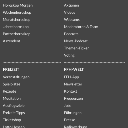
Horoskop Morgen
Aktionen
Wochenhoroskop
Videos
Monatshoroskop
Webcams
Jahreshoroskop
Moderatoren & Team
Partnerhoroskop
Podcasts
Aszendent
News-Podcast
Themen-Ticker
Voting
FREIZEIT
FFH-WELT
Veranstaltungen
FFH-App
Spielplätze
Newsletter
Rezepte
Kontakt
Meditation
Frequenzen
Ausflugsziele
Jobs
Freizeit-Tipps
Führungen
Ticketshop
Presse
Lotto Hessen
Radiowerbung