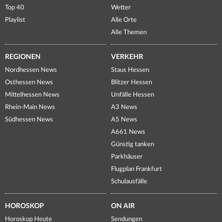
Top 40
Wetter
Playlist
Alle Orte
Alle Themen
REGIONEN
VERKEHR
Nordhessen News
Staus Hessen
Osthessen News
Blitzer Hessen
Mittelhessen News
Unfälle Hessen
Rhein-Main News
A3 News
Südhessen News
A5 News
A661 News
Günstig tanken
Parkhäuser
Flugplan Frankfurt
Schulausfälle
HOROSKOP
ON AIR
Horoskop Heute
Sendungen