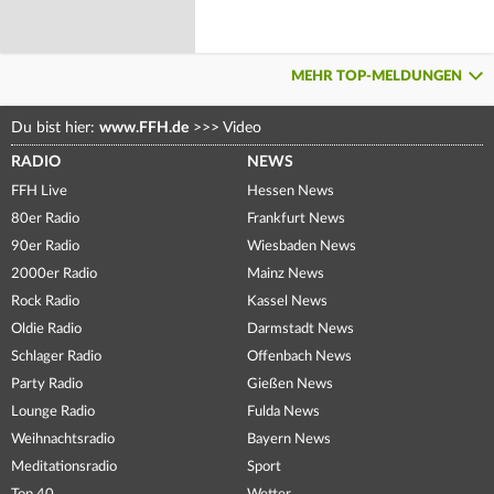
MEHR TOP-MELDUNGEN
Du bist hier:
www.FFH.de
>>>
Video
RADIO
NEWS
FFH Live
Hessen News
80er Radio
Frankfurt News
90er Radio
Wiesbaden News
2000er Radio
Mainz News
Rock Radio
Kassel News
Oldie Radio
Darmstadt News
Schlager Radio
Offenbach News
Party Radio
Gießen News
Lounge Radio
Fulda News
Weihnachtsradio
Bayern News
Meditationsradio
Sport