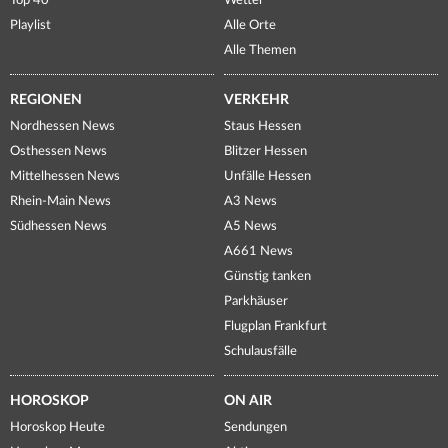
Top 40
Wetter
Playlist
Alle Orte
Alle Themen
REGIONEN
VERKEHR
Nordhessen News
Staus Hessen
Osthessen News
Blitzer Hessen
Mittelhessen News
Unfälle Hessen
Rhein-Main News
A3 News
Südhessen News
A5 News
A661 News
Günstig tanken
Parkhäuser
Flugplan Frankfurt
Schulausfälle
HOROSKOP
ON AIR
Horoskop Heute
Sendungen