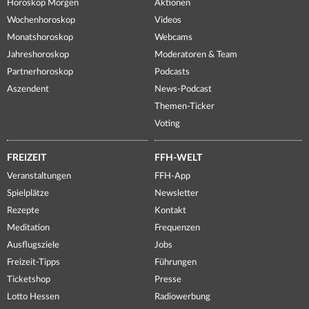
Horoskop Morgen
Aktionen
Wochenhoroskop
Videos
Monatshoroskop
Webcams
Jahreshoroskop
Moderatoren & Team
Partnerhoroskop
Podcasts
Aszendent
News-Podcast
Themen-Ticker
Voting
FREIZEIT
FFH-WELT
Veranstaltungen
FFH-App
Spielplätze
Newsletter
Rezepte
Kontakt
Meditation
Frequenzen
Ausflugsziele
Jobs
Freizeit-Tipps
Führungen
Ticketshop
Presse
Lotto Hessen
Radiowerbung