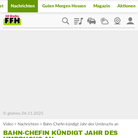
et
Nachrichten
Guten Morgen Hessen
Magazin
Aktionen
Playlist
Staupilot
Wetter
Webcam
Mein
© glomex, 06.11.2025
Video
>
Nachrichten
>
Bahn-Chefin kündigt Jahr des Umbruchs an
BAHN-CHEFIN KÜNDIGT JAHR DES