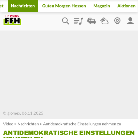
et
Nachrichten
Guten Morgen Hessen
Magazin
Aktionen
Playlist
Staupilot
Wetter
Webcam
Mein
© glomex, 06.11.2025
Video
>
Nachrichten
>
Antidemokratische Einstellungen nehmen zu
ANTIDEMOKRATISCHE EINSTELLUNGEN