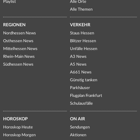
Playlist
Alle Orte
Alle Themen
REGIONEN
VERKEHR
Nordhessen News
Staus Hessen
Osthessen News
Blitzer Hessen
Mittelhessen News
Unfälle Hessen
Rhein-Main News
A3 News
Südhessen News
A5 News
A661 News
Günstig tanken
Parkhäuser
Flugplan Frankfurt
Schulausfälle
HOROSKOP
ON AIR
Horoskop Heute
Sendungen
Horoskop Morgen
Aktionen