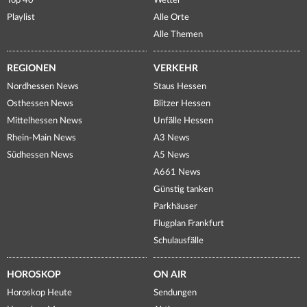
Top 40
Wetter
Playlist
Alle Orte
Alle Themen
REGIONEN
VERKEHR
Nordhessen News
Staus Hessen
Osthessen News
Blitzer Hessen
Mittelhessen News
Unfälle Hessen
Rhein-Main News
A3 News
Südhessen News
A5 News
A661 News
Günstig tanken
Parkhäuser
Flugplan Frankfurt
Schulausfälle
HOROSKOP
ON AIR
Horoskop Heute
Sendungen