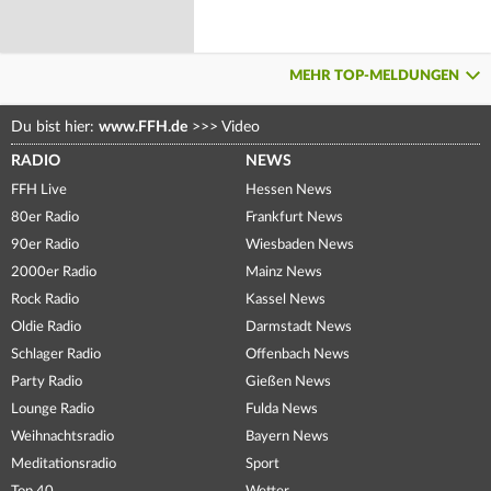
MEHR TOP-MELDUNGEN
Du bist hier:
www.FFH.de
>>>
Video
RADIO
NEWS
FFH Live
Hessen News
80er Radio
Frankfurt News
90er Radio
Wiesbaden News
2000er Radio
Mainz News
Rock Radio
Kassel News
Oldie Radio
Darmstadt News
Schlager Radio
Offenbach News
Party Radio
Gießen News
Lounge Radio
Fulda News
Weihnachtsradio
Bayern News
Meditationsradio
Sport