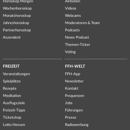
Horoskop Morgen
Aktionen
Wochenhoroskop
Videos
Monatshoroskop
Webcams
Jahreshoroskop
Moderatoren & Team
Partnerhoroskop
Podcasts
Aszendent
News-Podcast
Themen-Ticker
Voting
FREIZEIT
FFH-WELT
Veranstaltungen
FFH-App
Spielplätze
Newsletter
Rezepte
Kontakt
Meditation
Frequenzen
Ausflugsziele
Jobs
Freizeit-Tipps
Führungen
Ticketshop
Presse
Lotto Hessen
Radiowerbung