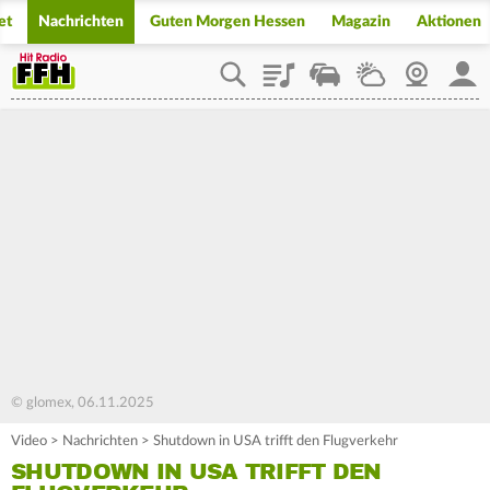
et
Nachrichten
Guten Morgen Hessen
Magazin
Aktionen
Playlist
Staupilot
Wetter
Webcam
Mein
© glomex, 06.11.2025
Video
>
Nachrichten
>
Shutdown in USA trifft den Flugverkehr
SHUTDOWN IN USA TRIFFT DEN