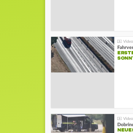
Fahrve
ERST
SONN
Dobrin
NEUE