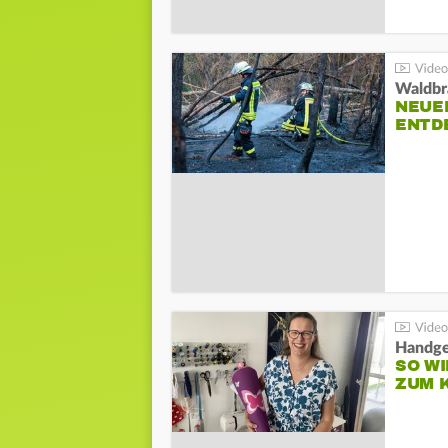
Waldbr
NEUE
ENTD
Handge
SO WI
ZUM 