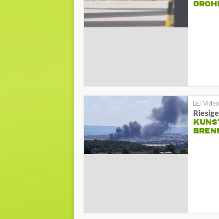
DROH
Riesige
KUNS
BREN