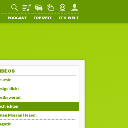
Playlist
Staupilot
Wetter
Webcam
Mein FFH
O
PODCAST
FREIZEIT
FFH-WELT
IDEOS
eueste
stgeklickt
estbewertet
achrichten
uten Morgen Hessen
agazin