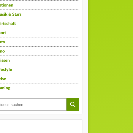
ktionen
sik & Stars
rtschaft
ort
uto
ino
issen
festyle
ise
aming