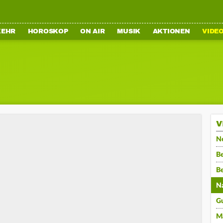
KEHR
HOROSKOP
ON AIR
MUSIK
AKTIONEN
VIDE
V
N
Be
B
N
G
M