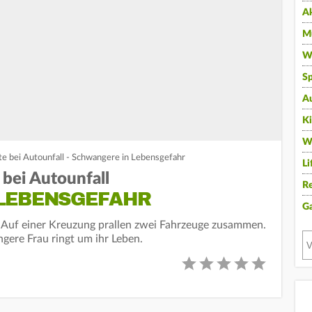
A
Mu
Wi
Sp
A
K
W
te bei Autounfall - Schwangere in Lebensgefahr
Li
 bei Autounfall
Re
LEBENSGEFAHR
G
: Auf einer Kreuzung prallen zwei Fahrzeuge zusammen.
gere Frau ringt um ihr Leben.