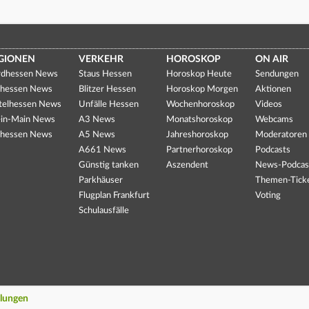
GIONEN
VERKEHR
HOROSKOP
ON AIR
dhessen News
Staus Hessen
Horoskop Heute
Sendungen
hessen News
Blitzer Hessen
Horoskop Morgen
Aktionen
telhessen News
Unfälle Hessen
Wochenhoroskop
Videos
in-Main News
A3 News
Monatshoroskop
Webcams
hessen News
A5 News
Jahreshoroskop
Moderatoren
A661 News
Partnerhoroskop
Podcasts
Günstig tanken
Aszendent
News-Podcas
Parkhäuser
Themen-Tick
Flugplan Frankfurt
Voting
Schulausfälle
llungen