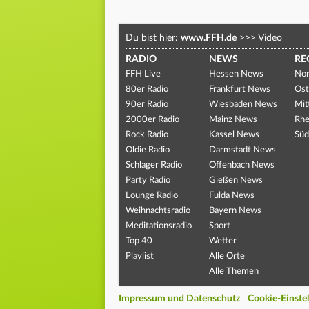
Du bist hier:
www.FFH.de
>>>
Video
RADIO
NEWS
RE
FFH Live
Hessen News
Nor
80er Radio
Frankfurt News
Ost
90er Radio
Wiesbaden News
Mit
2000er Radio
Mainz News
Rhe
Rock Radio
Kassel News
Süd
Oldie Radio
Darmstadt News
Schlager Radio
Offenbach News
Party Radio
Gießen News
Lounge Radio
Fulda News
Weihnachtsradio
Bayern News
Meditationsradio
Sport
Top 40
Wetter
Playlist
Alle Orte
Alle Themen
Impressum und Datenschutz
Cookie-Einste