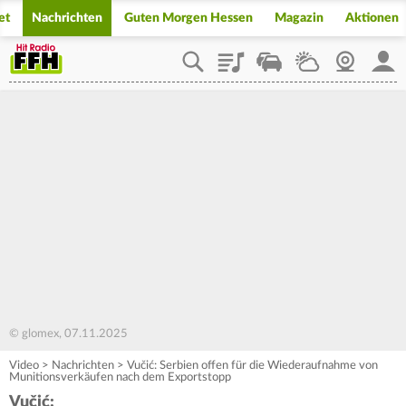
et
Nachrichten
Guten Morgen Hessen
Magazin
Aktionen
Playlist
Staupilot
Wetter
Webcam
Mein
© glomex, 07.11.2025
Video
>
Nachrichten
>
Vučić: Serbien offen für die Wiederaufnahme von
Munitionsverkäufen nach dem Exportstopp
Vučić: