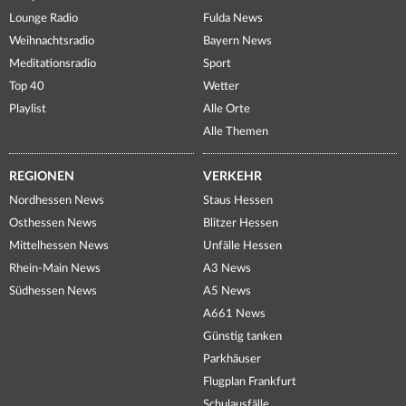
Lounge Radio
Fulda News
Weihnachtsradio
Bayern News
Meditationsradio
Sport
Top 40
Wetter
Playlist
Alle Orte
Alle Themen
REGIONEN
VERKEHR
Nordhessen News
Staus Hessen
Osthessen News
Blitzer Hessen
Mittelhessen News
Unfälle Hessen
Rhein-Main News
A3 News
Südhessen News
A5 News
A661 News
Günstig tanken
Parkhäuser
Flugplan Frankfurt
Schulausfälle