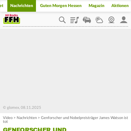
et
Nachrichten
Guten Morgen Hessen
Magazin
Aktionen
Playlist
Staupilot
Wetter
Webcam
Mein
© glomex, 08.11.2025
Video
>
Nachrichten
>
Genforscher und Nobelpreisträger James Watson ist
tot
GENFORSCHER UND