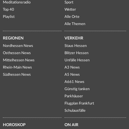
Meditationsradio
Sport
Top 40
Wetter
Playlist
Alle Orte
Alle Themen
REGIONEN
VERKEHR
Nordhessen News
Staus Hessen
Osthessen News
Blitzer Hessen
Mittelhessen News
Unfälle Hessen
Rhein-Main News
A3 News
Südhessen News
A5 News
A661 News
Günstig tanken
Parkhäuser
Flugplan Frankfurt
Schulausfälle
HOROSKOP
ON AIR