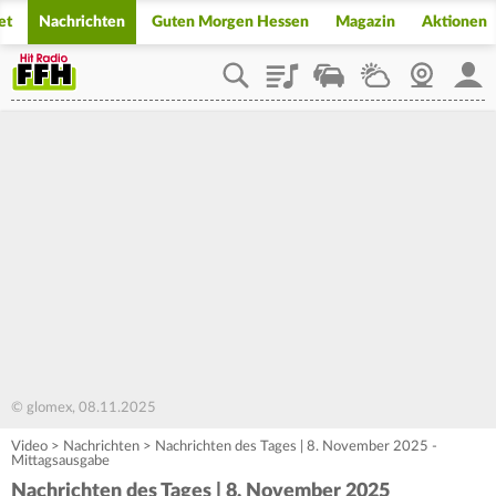
et
Nachrichten
Guten Morgen Hessen
Magazin
Aktionen
Playlist
Staupilot
Wetter
Webcam
Mein
© glomex, 08.11.2025
Video
>
Nachrichten
>
Nachrichten des Tages | 8. November 2025 -
Mittagsausgabe
Nachrichten des Tages | 8. November 2025