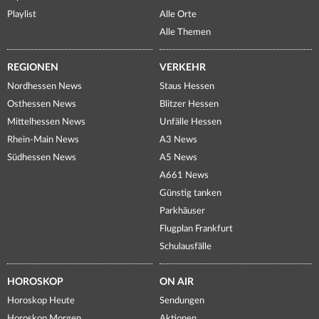
Playlist
Alle Orte
Alle Themen
REGIONEN
VERKEHR
Nordhessen News
Staus Hessen
Osthessen News
Blitzer Hessen
Mittelhessen News
Unfälle Hessen
Rhein-Main News
A3 News
Südhessen News
A5 News
A661 News
Günstig tanken
Parkhäuser
Flugplan Frankfurt
Schulausfälle
HOROSKOP
ON AIR
Horoskop Heute
Sendungen
Horoskop Morgen
Aktionen