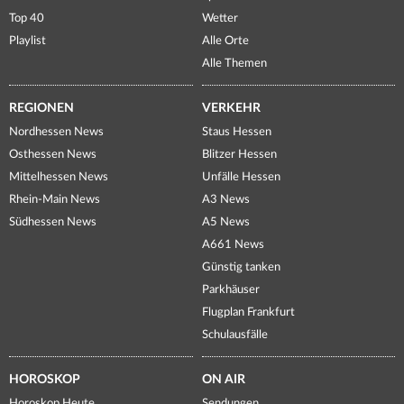
Top 40
Wetter
Playlist
Alle Orte
Alle Themen
REGIONEN
VERKEHR
Nordhessen News
Staus Hessen
Osthessen News
Blitzer Hessen
Mittelhessen News
Unfälle Hessen
Rhein-Main News
A3 News
Südhessen News
A5 News
A661 News
Günstig tanken
Parkhäuser
Flugplan Frankfurt
Schulausfälle
HOROSKOP
ON AIR
Horoskop Heute
Sendungen