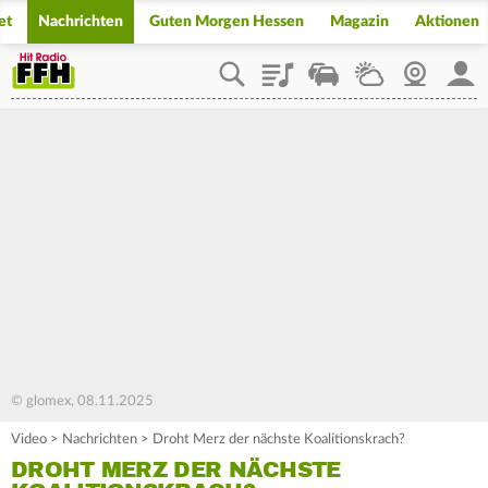
et
Nachrichten
Guten Morgen Hessen
Magazin
Aktionen
Playlist
Staupilot
Wetter
Webcam
Mein
© glomex, 08.11.2025
Video
>
Nachrichten
>
Droht Merz der nächste Koalitionskrach?
DROHT MERZ DER NÄCHSTE