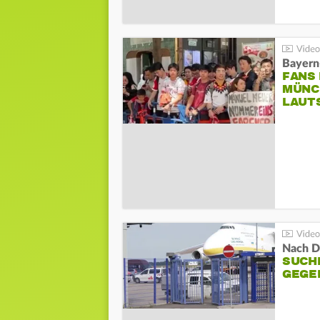
Bayern
FANS
MÜNC
LAUT
Nach D
SUCH
GEGE