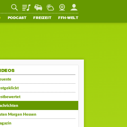
Playlist
Staupilot
Wetter
Webcam
Mein FFH
O
PODCAST
FREIZEIT
FFH-WELT
IDEOS
eueste
stgeklickt
estbewertet
achrichten
uten Morgen Hessen
agazin