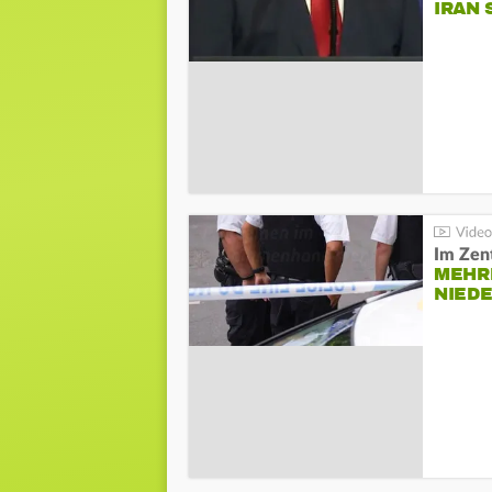
IRAN 
Im Zen
MEHR
NIED