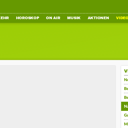
KEHR
HOROSKOP
ON AIR
MUSIK
AKTIONEN
VIDE
V
N
Be
B
N
G
M