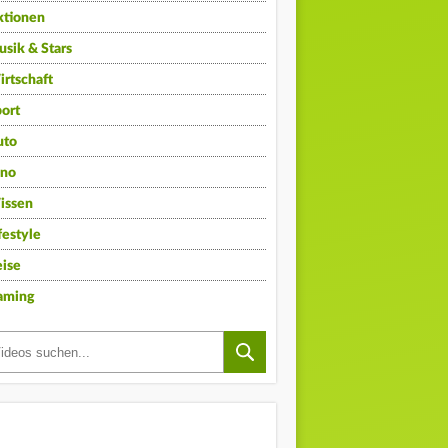
ktionen
sik & Stars
rtschaft
ort
uto
ino
issen
festyle
ise
aming