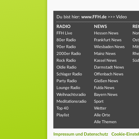
Du bist hier:
www.FFH.de
>>>
Video
RADIO
NEWS
RE
FFH Live
Hessen News
Nor
80er Radio
Frankfurt News
Ost
90er Radio
Wiesbaden News
Mit
2000er Radio
Mainz News
Rhe
Rock Radio
Kassel News
Süd
Oldie Radio
Darmstadt News
Schlager Radio
Offenbach News
Party Radio
Gießen News
Lounge Radio
Fulda News
Weihnachtsradio
Bayern News
Meditationsradio
Sport
Top 40
Wetter
Playlist
Alle Orte
Alle Themen
Impressum und Datenschutz
Cookie-Einste