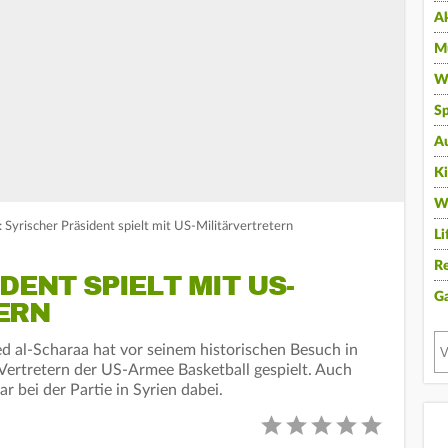
A
Mu
Wi
Sp
A
K
W
 Syrischer Präsident spielt mit US-Militärvertretern
Li
Re
DENT SPIELT MIT US-
G
ERN
d al-Scharaa hat vor seinem historischen Besuch in
ertretern der US-Armee Basketball gespielt. Auch
 bei der Partie in Syrien dabei.