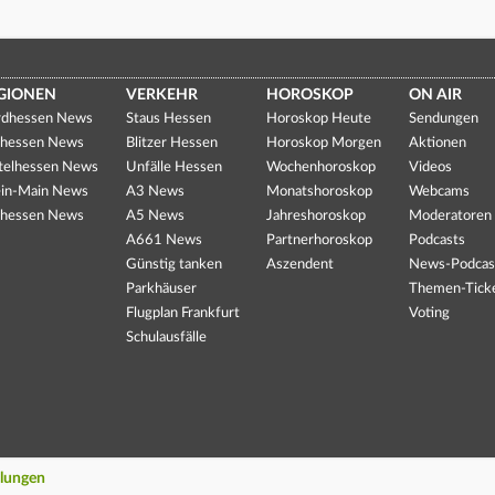
GIONEN
VERKEHR
HOROSKOP
ON AIR
dhessen News
Staus Hessen
Horoskop Heute
Sendungen
hessen News
Blitzer Hessen
Horoskop Morgen
Aktionen
telhessen News
Unfälle Hessen
Wochenhoroskop
Videos
in-Main News
A3 News
Monatshoroskop
Webcams
hessen News
A5 News
Jahreshoroskop
Moderatoren
A661 News
Partnerhoroskop
Podcasts
Günstig tanken
Aszendent
News-Podcas
Parkhäuser
Themen-Tick
Flugplan Frankfurt
Voting
Schulausfälle
llungen