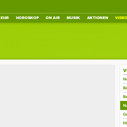
KEHR
HOROSKOP
ON AIR
MUSIK
AKTIONEN
VIDE
V
N
Be
B
N
G
M