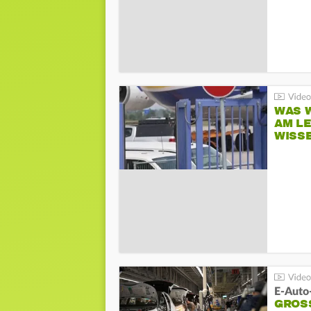
WAS W
AM L
WISS
E-Auto
GROS