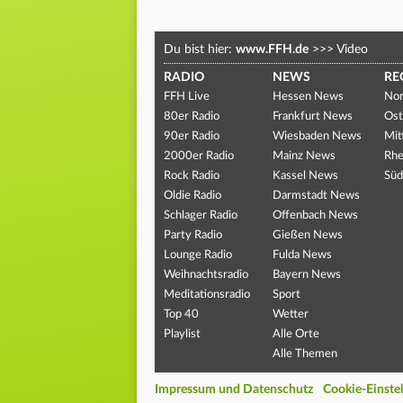
Du bist hier:
www.FFH.de
>>>
Video
RADIO
NEWS
RE
FFH Live
Hessen News
Nor
80er Radio
Frankfurt News
Ost
90er Radio
Wiesbaden News
Mit
2000er Radio
Mainz News
Rhe
Rock Radio
Kassel News
Süd
Oldie Radio
Darmstadt News
Schlager Radio
Offenbach News
Party Radio
Gießen News
Lounge Radio
Fulda News
Weihnachtsradio
Bayern News
Meditationsradio
Sport
Top 40
Wetter
Playlist
Alle Orte
Alle Themen
Impressum und Datenschutz
Cookie-Einste