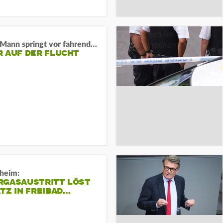
BaWü: Mann springt vor fahrendes Auto und schießt
R AUF DER FLUCHT
sheim:
RGASAUSTRITT LÖST
TZ IN FREIBAD…