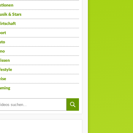
ktionen
sik & Stars
rtschaft
ort
uto
ino
issen
festyle
ise
aming