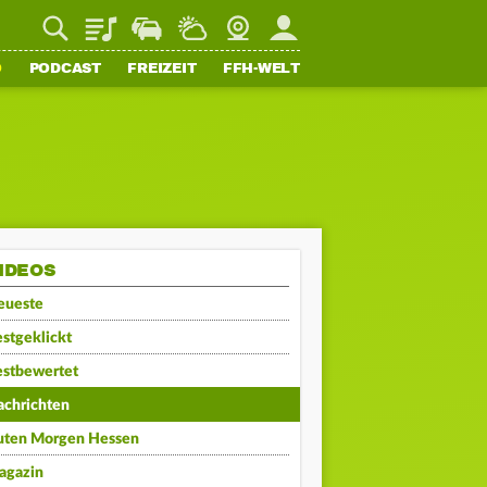
Playlist
Staupilot
Wetter
Webcam
Mein FFH
O
PODCAST
FREIZEIT
FFH-WELT
IDEOS
eueste
stgeklickt
estbewertet
achrichten
uten Morgen Hessen
agazin