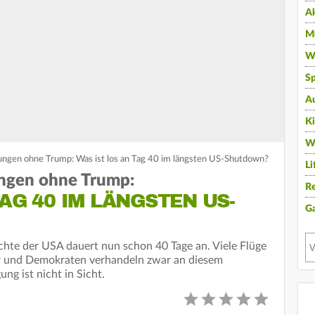
A
Mu
Wi
Sp
A
K
W
gen ohne Trump: Was ist los an Tag 40 im längsten US-Shutdown?
Li
gen ohne Trump:
Re
AG 40 IM LÄNGSTEN US-
G
hte der USA dauert nun schon 40 Tage an. Viele Flüge
er und Demokraten verhandeln zwar an diesem
g ist nicht in Sicht.