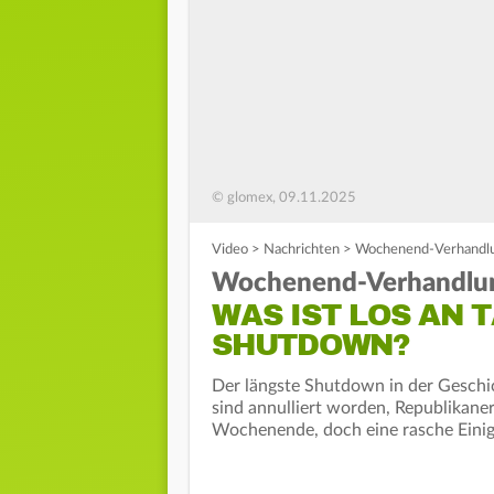
© glomex, 09.11.2025
Video
>
Nachrichten
>
Wochenend-Verhandlun
Wochenend-Verhandlun
WAS IST LOS AN T
SHUTDOWN?
Der längste Shutdown in der Geschic
sind annulliert worden, Republikan
Wochenende, doch eine rasche Einigun