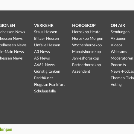
GIONEN
VERKEHR
HOROSKOP
ON AIR
dhessen News
Staus Hessen
Horoskop Heute
Sendungen
hessen News
Blitzer Hessen
Horoskop Morgen
Aktionen
telhessen News
Unfälle Hessen
Wochenhoroskop
Videos
in-Main News
A3 News
Monatshoroskop
Webcams
hessen News
A5 News
Jahreshoroskop
Moderatoren
A661 News
Partnerhoroskop
Podcasts
Günstig tanken
Aszendent
News-Podcas
Parkhäuser
Themen-Tick
Flugplan Frankfurt
Voting
Schulausfälle
llungen