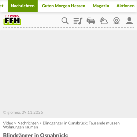
et
Nachrichten
Guten Morgen Hessen
Magazin
Aktionen
Playlist
Staupilot
Wetter
Webcam
Mein
© glomex, 09.11.2025
Video
>
Nachrichten
>
Blindgänger in Osnabrück: Tausende müssen
Wohnungen räumen
Blindgänger in Osnabrück: