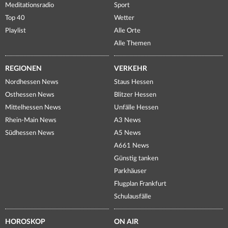
Meditationsradio
Sport
Top 40
Wetter
Playlist
Alle Orte
Alle Themen
REGIONEN
VERKEHR
Nordhessen News
Staus Hessen
Osthessen News
Blitzer Hessen
Mittelhessen News
Unfälle Hessen
Rhein-Main News
A3 News
Südhessen News
A5 News
A661 News
Günstig tanken
Parkhäuser
Flugplan Frankfurt
Schulausfälle
HOROSKOP
ON AIR