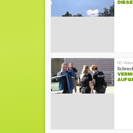
DIES
Schreck
VERM
AUFG