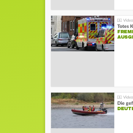
Totes 
FREM
AUSG
Die gef
DEUT