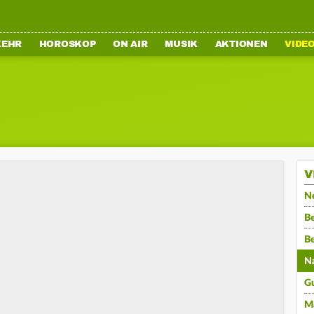
KEHR
HOROSKOP
ON AIR
MUSIK
AKTIONEN
VIDE
V
N
Be
B
N
G
M