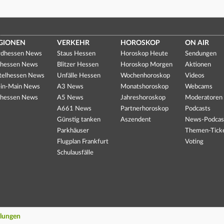
GIONEN
VERKEHR
HOROSKOP
ON AIR
dhessen News
Staus Hessen
Horoskop Heute
Sendungen
hessen News
Blitzer Hessen
Horoskop Morgen
Aktionen
telhessen News
Unfälle Hessen
Wochenhoroskop
Videos
in-Main News
A3 News
Monatshoroskop
Webcams
hessen News
A5 News
Jahreshoroskop
Moderatoren
A661 News
Partnerhoroskop
Podcasts
Günstig tanken
Aszendent
News-Podcas
Parkhäuser
Themen-Tick
Flugplan Frankfurt
Voting
Schulausfälle
llungen