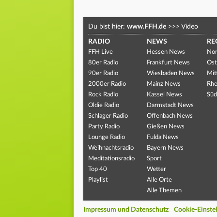
Du bist hier:
www.FFH.de
>>>
Video
RADIO
NEWS
RE
FFH Live
Hessen News
Nor
80er Radio
Frankfurt News
Ost
90er Radio
Wiesbaden News
Mit
2000er Radio
Mainz News
Rhe
Rock Radio
Kassel News
Süd
Oldie Radio
Darmstadt News
Schlager Radio
Offenbach News
Party Radio
Gießen News
Lounge Radio
Fulda News
Weihnachtsradio
Bayern News
Meditationsradio
Sport
Top 40
Wetter
Playlist
Alle Orte
Alle Themen
Impressum und Datenschutz
Cookie-Einste