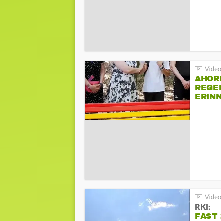
AHOR
REGE
ERIN
BEIM 
RKI:
FAST 