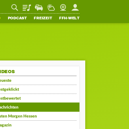
Playlist
Staupilot
Wetter
Webcam
Mein FFH
O
PODCAST
FREIZEIT
FFH-WELT
IDEOS
eueste
stgeklickt
estbewertet
achrichten
uten Morgen Hessen
agazin