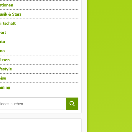
ktionen
sik & Stars
rtschaft
ort
uto
ino
issen
festyle
ise
aming