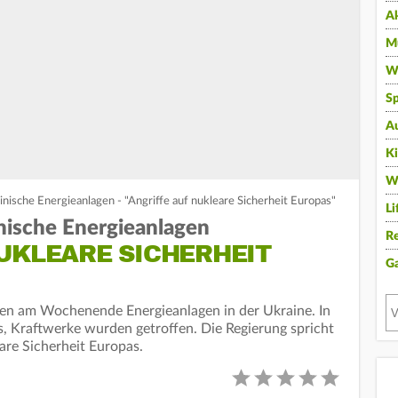
A
Mu
Wi
Sp
A
K
W
ainische Energieanlagen - "Angriffe auf nukleare Sicherheit Europas"
Li
inische Energieanlagen
Re
UKLEARE SICHERHEIT
G
en am Wochenende Energieanlagen in der Ukraine. In
s, Kraftwerke wurden getroffen. Die Regierung spricht
eare Sicherheit Europas.