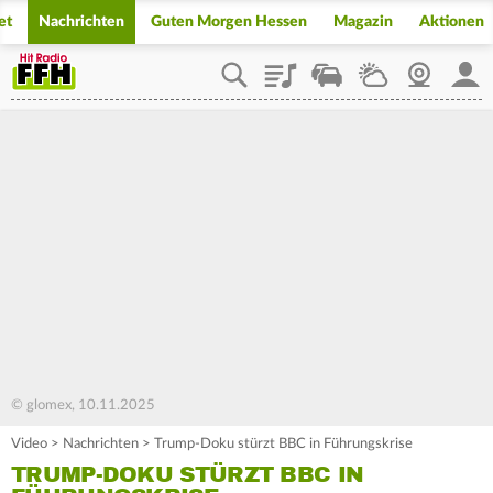
et
Nachrichten
Guten Morgen Hessen
Magazin
Aktionen
Playlist
Staupilot
Wetter
Webcam
Mein
© glomex, 10.11.2025
Video
>
Nachrichten
>
Trump-Doku stürzt BBC in Führungskrise
TRUMP-DOKU STÜRZT BBC IN