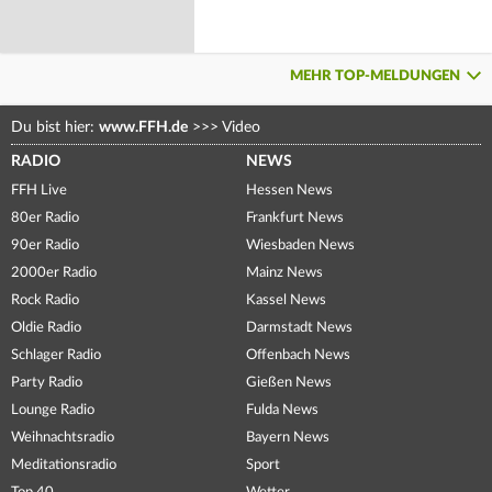
MEHR TOP-MELDUNGEN
Du bist hier:
www.FFH.de
>>>
Video
RADIO
NEWS
FFH Live
Hessen News
80er Radio
Frankfurt News
90er Radio
Wiesbaden News
2000er Radio
Mainz News
Rock Radio
Kassel News
Oldie Radio
Darmstadt News
Schlager Radio
Offenbach News
Party Radio
Gießen News
Lounge Radio
Fulda News
Weihnachtsradio
Bayern News
Meditationsradio
Sport