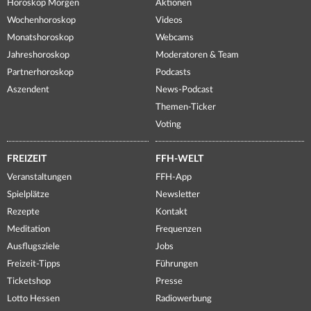
Horoskop Morgen
Aktionen
Wochenhoroskop
Videos
Monatshoroskop
Webcams
Jahreshoroskop
Moderatoren & Team
Partnerhoroskop
Podcasts
Aszendent
News-Podcast
Themen-Ticker
Voting
FREIZEIT
FFH-WELT
Veranstaltungen
FFH-App
Spielplätze
Newsletter
Rezepte
Kontakt
Meditation
Frequenzen
Ausflugsziele
Jobs
Freizeit-Tipps
Führungen
Ticketshop
Presse
Lotto Hessen
Radiowerbung