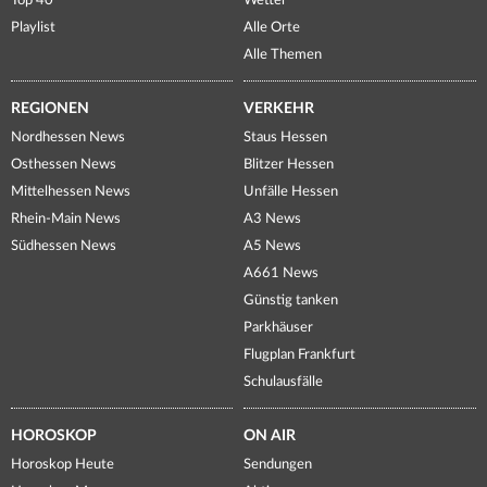
Top 40
Wetter
Playlist
Alle Orte
Alle Themen
REGIONEN
VERKEHR
Nordhessen News
Staus Hessen
Osthessen News
Blitzer Hessen
Mittelhessen News
Unfälle Hessen
Rhein-Main News
A3 News
Südhessen News
A5 News
A661 News
Günstig tanken
Parkhäuser
Flugplan Frankfurt
Schulausfälle
HOROSKOP
ON AIR
Horoskop Heute
Sendungen