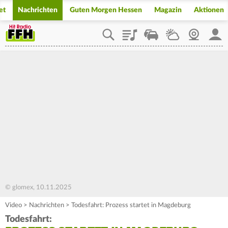
et
Nachrichten
Guten Morgen Hessen
Magazin
Aktionen
Playlist
Staupilot
Wetter
Webcam
Mein
© glomex, 10.11.2025
Video
>
Nachrichten
>
Todesfahrt: Prozess startet in Magdeburg
Todesfahrt: