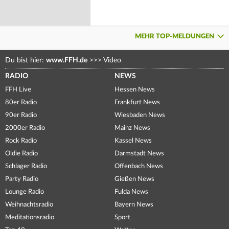
MEHR TOP-MELDUNGEN
Du bist hier:
www.FFH.de
>>>
Video
RADIO
NEWS
FFH Live
Hessen News
80er Radio
Frankfurt News
90er Radio
Wiesbaden News
2000er Radio
Mainz News
Rock Radio
Kassel News
Oldie Radio
Darmstadt News
Schlager Radio
Offenbach News
Party Radio
Gießen News
Lounge Radio
Fulda News
Weihnachtsradio
Bayern News
Meditationsradio
Sport