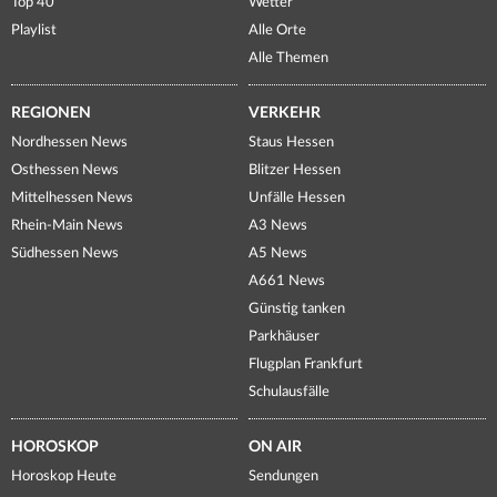
Top 40
Wetter
Playlist
Alle Orte
Alle Themen
REGIONEN
VERKEHR
Nordhessen News
Staus Hessen
Osthessen News
Blitzer Hessen
Mittelhessen News
Unfälle Hessen
Rhein-Main News
A3 News
Südhessen News
A5 News
A661 News
Günstig tanken
Parkhäuser
Flugplan Frankfurt
Schulausfälle
HOROSKOP
ON AIR
Horoskop Heute
Sendungen