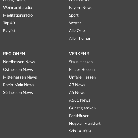
Lounge Radio
Fulda News
Weihnachtsradio
Bayern News
Meditationsradio
Sport
Top 40
Wetter
Playlist
Alle Orte
Alle Themen
REGIONEN
VERKEHR
Nordhessen News
Staus Hessen
Osthessen News
Blitzer Hessen
Mittelhessen News
Unfälle Hessen
Rhein-Main News
A3 News
Südhessen News
A5 News
A661 News
Günstig tanken
Parkhäuser
Flugplan Frankfurt
Schulausfälle