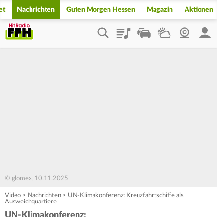
et
Nachrichten
Guten Morgen Hessen
Magazin
Aktionen
Playlist
Staupilot
Wetter
Webcam
Mein
© glomex, 10.11.2025
Video
>
Nachrichten
>
UN-Klimakonferenz: Kreuzfahrtschiffe als
Ausweichquartiere
UN-Klimakonferenz: