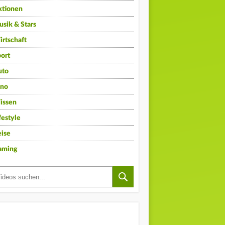
ktionen
sik & Stars
rtschaft
ort
uto
ino
issen
festyle
ise
aming