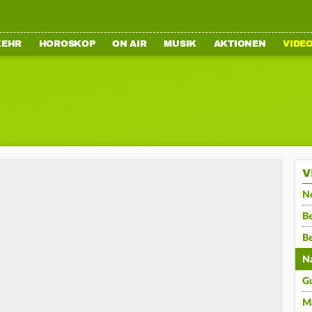
KEHR
HOROSKOP
ON AIR
MUSIK
AKTIONEN
VIDE
V
N
Be
B
N
G
M