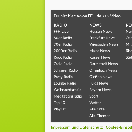
Du bist hier:
www.FFH.de
>>>
Video
RADIO
NEWS
RE
FFH Live
Hessen News
Nor
80er Radio
Frankfurt News
Ost
90er Radio
Wiesbaden News
Mit
2000er Radio
Mainz News
Rhe
Rock Radio
Kassel News
Süd
Oldie Radio
Darmstadt News
Schlager Radio
Offenbach News
Party Radio
Gießen News
Lounge Radio
Fulda News
Weihnachtsradio
Bayern News
Meditationsradio
Sport
Top 40
Wetter
Playlist
Alle Orte
Alle Themen
Impressum und Datenschutz
Cookie-Einste