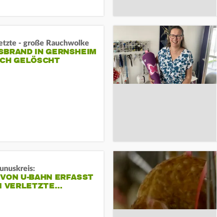
letzte - große Rauchwolke
BRAND IN GERNSHEIM E
CH GELÖSCHT
unuskreis:
 VON U-BAHN ERFASST
EI VERLETZTE…