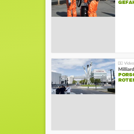
GEFA
Millia
PORSC
ROTE