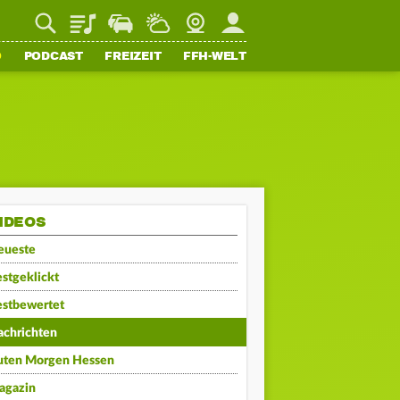
Playlist
Staupilot
Wetter
Webcam
Mein FFH
O
PODCAST
FREIZEIT
FFH-WELT
IDEOS
eueste
stgeklickt
estbewertet
achrichten
uten Morgen Hessen
agazin