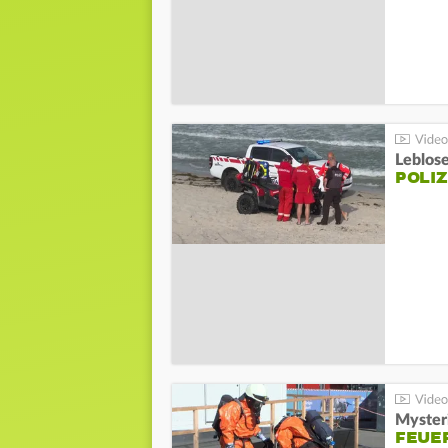
Leblos
POLIZ
Mysteri
FEUE