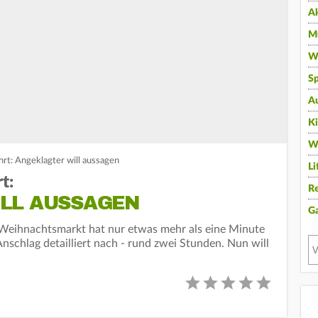
A
Mu
Wi
Sp
A
K
W
t: Angeklagter will aussagen
Li
t:
Re
LL AUSSAGEN
G
Weihnachtsmarkt hat nur etwas mehr als eine Minute
nschlag detailliert nach - rund zwei Stunden. Nun will