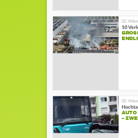
10 Ver
GROSS
NDLI
Hochta
AUTO
– ZW