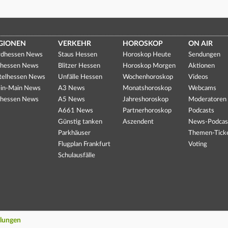
GIONEN
VERKEHR
HOROSKOP
ON AIR
dhessen News
Staus Hessen
Horoskop Heute
Sendungen
hessen News
Blitzer Hessen
Horoskop Morgen
Aktionen
telhessen News
Unfälle Hessen
Wochenhoroskop
Videos
in-Main News
A3 News
Monatshoroskop
Webcams
hessen News
A5 News
Jahreshoroskop
Moderatoren
A661 News
Partnerhoroskop
Podcasts
Günstig tanken
Aszendent
News-Podcas
Parkhäuser
Themen-Tick
Flugplan Frankfurt
Voting
Schulausfälle
llungen