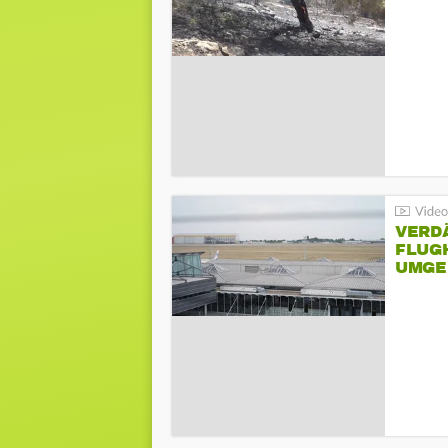
VERD
FLUGH
UMGE