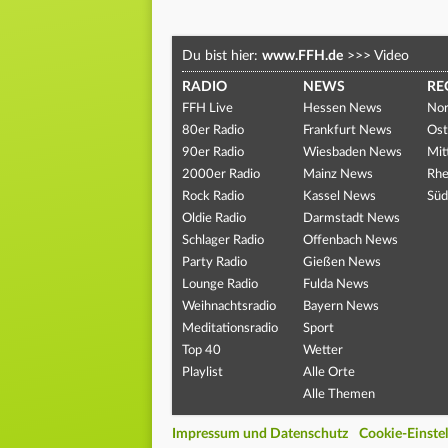
Du bist hier:
www.FFH.de
>>>
Video
RADIO
NEWS
RE
FFH Live
Hessen News
Nor
80er Radio
Frankfurt News
Ost
90er Radio
Wiesbaden News
Mit
2000er Radio
Mainz News
Rhe
Rock Radio
Kassel News
Süd
Oldie Radio
Darmstadt News
Schlager Radio
Offenbach News
Party Radio
Gießen News
Lounge Radio
Fulda News
Weihnachtsradio
Bayern News
Meditationsradio
Sport
Top 40
Wetter
Playlist
Alle Orte
Alle Themen
Impressum und Datenschutz
Cookie-Einste