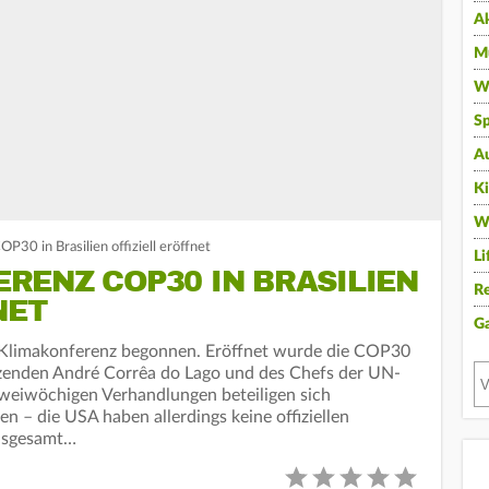
A
Mu
Wi
Sp
A
K
W
30 in Brasilien offiziell eröffnet
Li
RENZ COP30 IN BRASILIEN
Re
NET
G
UN-Klimakonferenz begonnen. Eröffnet wurde die COP30
itzenden André Corrêa do Lago und des Chefs der UN-
zweiwöchigen Verhandlungen beteiligen sich
n – die USA haben allerdings keine offiziellen
Insgesamt…