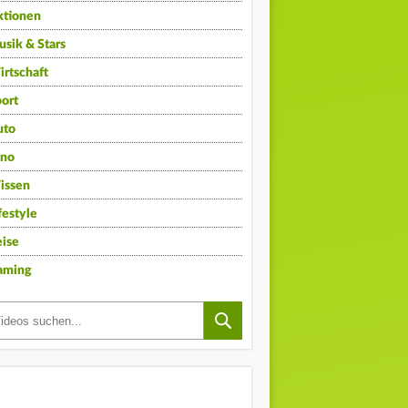
ktionen
sik & Stars
rtschaft
ort
uto
ino
issen
festyle
ise
aming