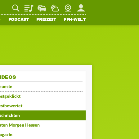
Playlist
Staupilot
Wetter
Webcam
Mein FFH
O
PODCAST
FREIZEIT
FFH-WELT
IDEOS
eueste
stgeklickt
estbewertet
achrichten
uten Morgen Hessen
agazin