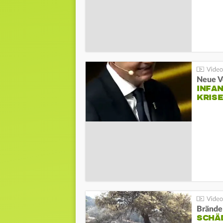
Neue V
INFA
KRIS
Brände
SCHÄ