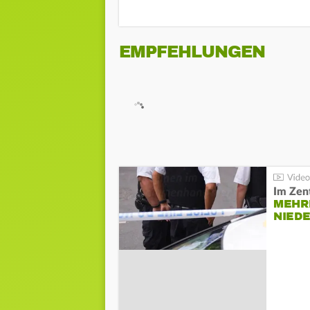
EMPFEHLUNGEN
Im Zen
MEHR
NIED