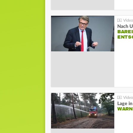
Nach Un
BAREI
NTSC
WARN