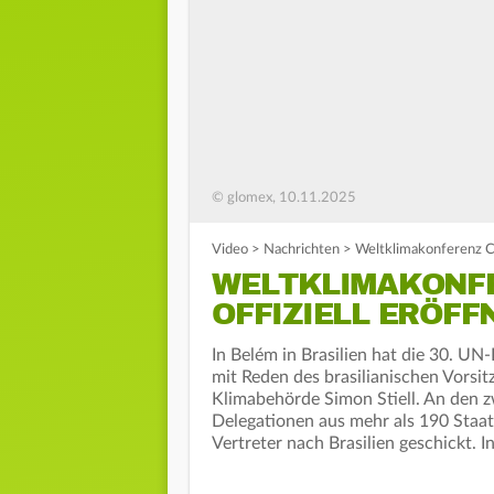
© glomex, 10.11.2025
Video
>
Nachrichten
>
Weltklimakonferenz COP
WELTKLIMAKONFE
OFFIZIELL ERÖFF
In Belém in Brasilien hat die 30. 
mit Reden des brasilianischen Vors
Klimabehörde Simon Stiell. An den 
Delegationen aus mehr als 190 Staate
Vertreter nach Brasilien geschickt. 