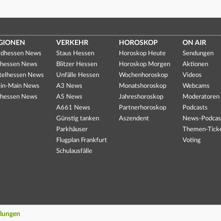
GIONEN
VERKEHR
HOROSKOP
ON AIR
dhessen News
Staus Hessen
Horoskop Heute
Sendungen
hessen News
Blitzer Hessen
Horoskop Morgen
Aktionen
telhessen News
Unfälle Hessen
Wochenhoroskop
Videos
in-Main News
A3 News
Monatshoroskop
Webcams
hessen News
A5 News
Jahreshoroskop
Moderatoren
A661 News
Partnerhoroskop
Podcasts
Günstig tanken
Aszendent
News-Podcas
Parkhäuser
Themen-Tick
Flugplan Frankfurt
Voting
Schulausfälle
llungen