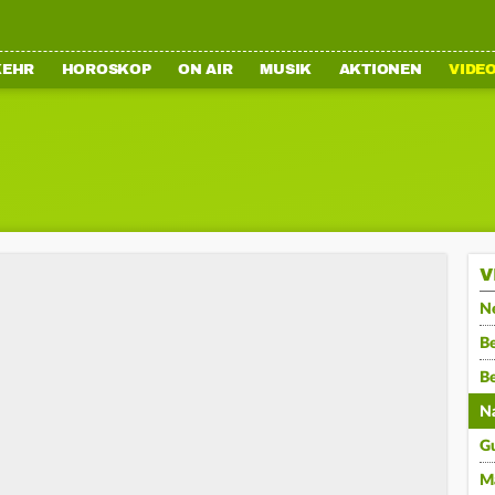
KEHR
HOROSKOP
ON AIR
MUSIK
AKTIONEN
VIDE
V
N
Be
B
N
G
M