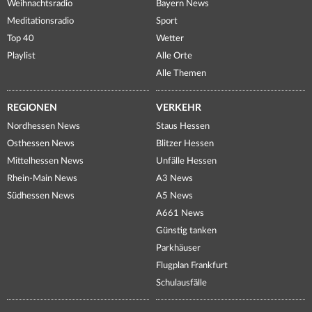
Weihnachtsradio
Bayern News
Meditationsradio
Sport
Top 40
Wetter
Playlist
Alle Orte
Alle Themen
REGIONEN
VERKEHR
Nordhessen News
Staus Hessen
Osthessen News
Blitzer Hessen
Mittelhessen News
Unfälle Hessen
Rhein-Main News
A3 News
Südhessen News
A5 News
A661 News
Günstig tanken
Parkhäuser
Flugplan Frankfurt
Schulausfälle