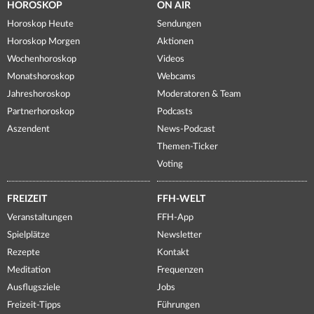
HOROSKOP
ON AIR
Horoskop Heute
Sendungen
Horoskop Morgen
Aktionen
Wochenhoroskop
Videos
Monatshoroskop
Webcams
Jahreshoroskop
Moderatoren & Team
Partnerhoroskop
Podcasts
Aszendent
News-Podcast
Themen-Ticker
Voting
FREIZEIT
FFH-WELT
Veranstaltungen
FFH-App
Spielplätze
Newsletter
Rezepte
Kontakt
Meditation
Frequenzen
Ausflugsziele
Jobs
Freizeit-Tipps
Führungen