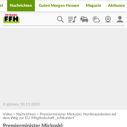
et
Nachrichten
Guten Morgen Hessen
Magazin
Aktionen
Playlist
Staupilot
Wetter
Webcam
Mein
© glomex, 10.11.2025
Video
>
Nachrichten
>
Premierminister Mickoski: Nordmazedonien auf
dem Weg zur EU-Mitgliedschaft „schikaniert“
Premierminister Mickoski: