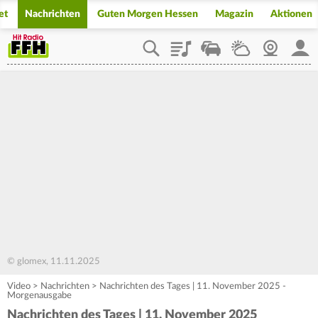
et
Nachrichten
Guten Morgen Hessen
Magazin
Aktionen
Playlist
Staupilot
Wetter
Webcam
Mein
© glomex, 11.11.2025
Video
>
Nachrichten
>
Nachrichten des Tages | 11. November 2025 -
Morgenausgabe
Nachrichten des Tages | 11. November 2025