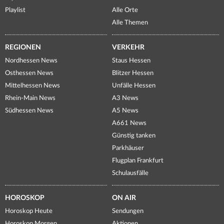
Playlist
Alle Orte
Alle Themen
REGIONEN
VERKEHR
Nordhessen News
Staus Hessen
Osthessen News
Blitzer Hessen
Mittelhessen News
Unfälle Hessen
Rhein-Main News
A3 News
Südhessen News
A5 News
A661 News
Günstig tanken
Parkhäuser
Flugplan Frankfurt
Schulausfälle
HOROSKOP
ON AIR
Horoskop Heute
Sendungen
Horoskop Morgen
Aktionen