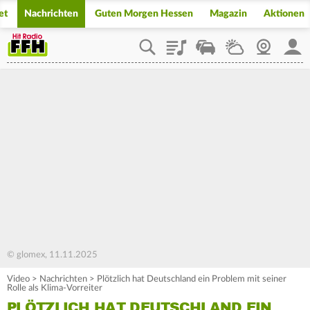
et
Nachrichten
Guten Morgen Hessen
Magazin
Aktionen
Playlist
Staupilot
Wetter
Webcam
Mein
© glomex, 11.11.2025
Video
>
Nachrichten
>
Plötzlich hat Deutschland ein Problem mit seiner
Rolle als Klima-Vorreiter
PLÖTZLICH HAT DEUTSCHLAND EIN