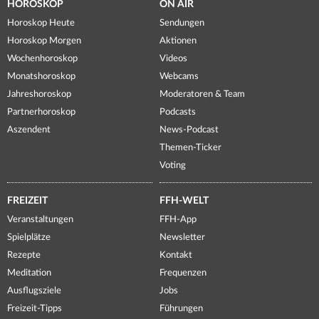
HOROSKOP
ON AIR
Horoskop Heute
Sendungen
Horoskop Morgen
Aktionen
Wochenhoroskop
Videos
Monatshoroskop
Webcams
Jahreshoroskop
Moderatoren & Team
Partnerhoroskop
Podcasts
Aszendent
News-Podcast
Themen-Ticker
Voting
FREIZEIT
FFH-WELT
Veranstaltungen
FFH-App
Spielplätze
Newsletter
Rezepte
Kontakt
Meditation
Frequenzen
Ausflugsziele
Jobs
Freizeit-Tipps
Führungen