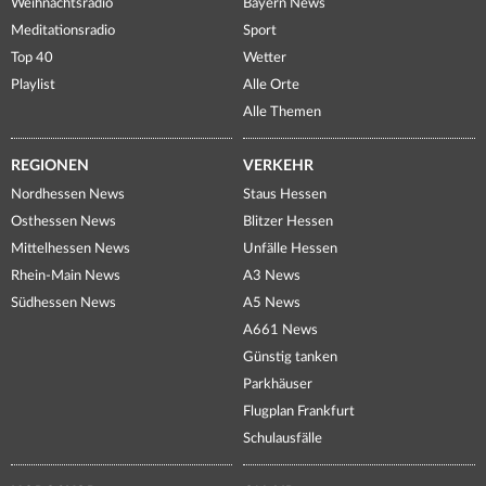
Weihnachtsradio
Bayern News
Meditationsradio
Sport
Top 40
Wetter
Playlist
Alle Orte
Alle Themen
REGIONEN
VERKEHR
Nordhessen News
Staus Hessen
Osthessen News
Blitzer Hessen
Mittelhessen News
Unfälle Hessen
Rhein-Main News
A3 News
Südhessen News
A5 News
A661 News
Günstig tanken
Parkhäuser
Flugplan Frankfurt
Schulausfälle