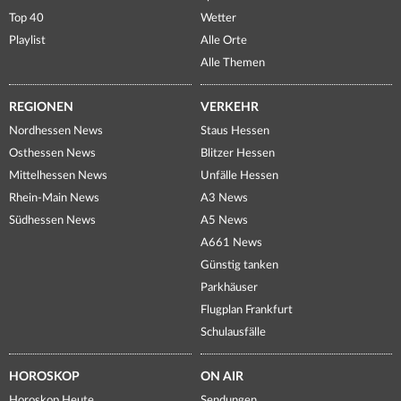
Top 40
Wetter
Playlist
Alle Orte
Alle Themen
REGIONEN
VERKEHR
Nordhessen News
Staus Hessen
Osthessen News
Blitzer Hessen
Mittelhessen News
Unfälle Hessen
Rhein-Main News
A3 News
Südhessen News
A5 News
A661 News
Günstig tanken
Parkhäuser
Flugplan Frankfurt
Schulausfälle
HOROSKOP
ON AIR
Horoskop Heute
Sendungen