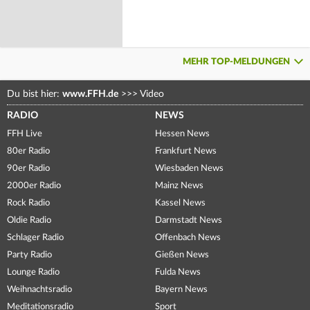
MEHR TOP-MELDUNGEN
Du bist hier:
www.FFH.de
>>>
Video
RADIO
NEWS
FFH Live
Hessen News
80er Radio
Frankfurt News
90er Radio
Wiesbaden News
2000er Radio
Mainz News
Rock Radio
Kassel News
Oldie Radio
Darmstadt News
Schlager Radio
Offenbach News
Party Radio
Gießen News
Lounge Radio
Fulda News
Weihnachtsradio
Bayern News
Meditationsradio
Sport