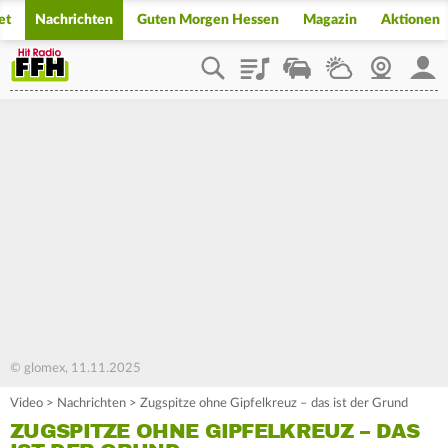
et
Nachrichten
Guten Morgen Hessen
Magazin
Aktionen
Playlist
Staupilot
Wetter
Webcam
Mein
© glomex, 11.11.2025
Video
>
Nachrichten
>
Zugspitze ohne Gipfelkreuz – das ist der Grund
ZUGSPITZE OHNE GIPFELKREUZ – DAS