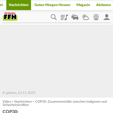
et
Nachrichten
Guten Morgen Hessen
Magazin
Aktionen
Playlist
Staupilot
Wetter
Webcam
Mein
© glomex, 12.11.2025
Video
>
Nachrichten
>
COP30: Zusammenstöße zwischen Indigenen und
Sicherheitskräften
COP30: