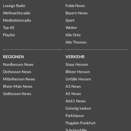
Lounge Radio
Fulda News
Weihnachtsradio
Bayern News
Meditationsradio
Sport
Top 40
Wetter
Playlist
Alle Orte
Alle Themen
REGIONEN
VERKEHR
Nordhessen News
Staus Hessen
Osthessen News
Blitzer Hessen
Mittelhessen News
Unfälle Hessen
Rhein-Main News
A3 News
Südhessen News
A5 News
A661 News
Günstig tanken
Parkhäuser
Flugplan Frankfurt
Schulausfälle