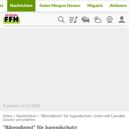
et
Nachrichten
Guten Morgen Hessen
Magazin
Aktionen
Playlist
Staupilot
Wetter
Webcam
Mein
© glomex, 12.11.2025
Video
>
Nachrichten
>
"Bärendienst" für Jugendschutz: Union will Cannabis
Gesetz verschärfen
"Bärendienst" für Jugendschutz: