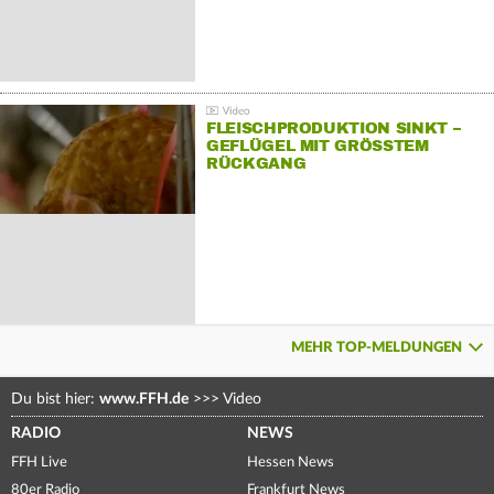
FLEISCHPRODUKTION SINKT –
GEFLÜGEL MIT GRÖSSTEM R
ÜCKGANG
MEHR TOP-MELDUNGEN
Du bist hier:
www.FFH.de
>>>
Video
RADIO
NEWS
FFH Live
Hessen News
80er Radio
Frankfurt News