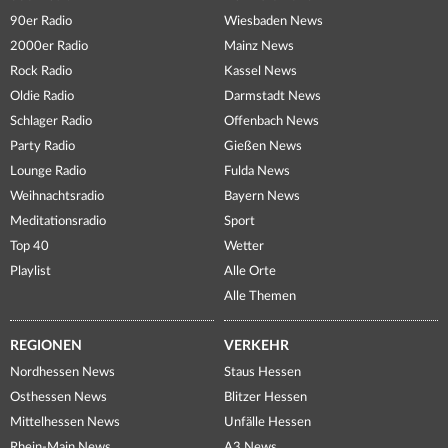
90er Radio
Wiesbaden News
2000er Radio
Mainz News
Rock Radio
Kassel News
Oldie Radio
Darmstadt News
Schlager Radio
Offenbach News
Party Radio
Gießen News
Lounge Radio
Fulda News
Weihnachtsradio
Bayern News
Meditationsradio
Sport
Top 40
Wetter
Playlist
Alle Orte
Alle Themen
REGIONEN
VERKEHR
Nordhessen News
Staus Hessen
Osthessen News
Blitzer Hessen
Mittelhessen News
Unfälle Hessen
Rhein-Main News
A3 News