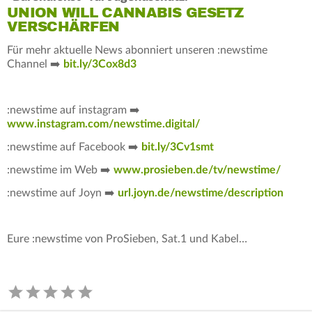
UNION WILL CANNABIS GESETZ
VERSCHÄRFEN
Für mehr aktuelle News abonniert unseren :newstime
Channel ➡️
bit.ly/3Cox8d3
:newstime auf instagram ➡️
www.instagram.com/newstime.digital/
:newstime auf Facebook ➡️
bit.ly/3Cv1smt
:newstime im Web ➡️
www.prosieben.de/tv/newstime/
:newstime auf Joyn ➡️
url.joyn.de/newstime/description
Eure :newstime von ProSieben, Sat.1 und Kabel…