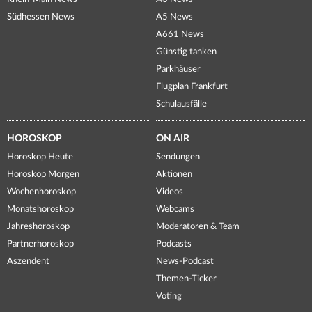
Südhessen News
A5 News
A661 News
Günstig tanken
Parkhäuser
Flugplan Frankfurt
Schulausfälle
HOROSKOP
ON AIR
Horoskop Heute
Sendungen
Horoskop Morgen
Aktionen
Wochenhoroskop
Videos
Monatshoroskop
Webcams
Jahreshoroskop
Moderatoren & Team
Partnerhoroskop
Podcasts
Aszendent
News-Podcast
Themen-Ticker
Voting