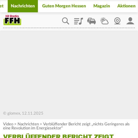
et
Nachrichten
Guten Morgen Hessen
Magazin
Aktionen
Playlist
Staupilot
Wetter
Webcam
Mein
© glomex, 12.11.2025
Video
>
Nachrichten
>
Verblüffender Bericht zeigt „nichts Geringeres als
eine Revolution im Energiesektor“
VERBLÜFFENDER BERICHT ZEIGT