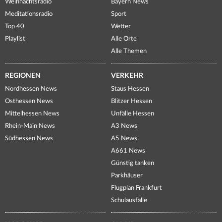
Weihnachtsradio
Bayern News
Meditationsradio
Sport
Top 40
Wetter
Playlist
Alle Orte
Alle Themen
REGIONEN
VERKEHR
Nordhessen News
Staus Hessen
Osthessen News
Blitzer Hessen
Mittelhessen News
Unfälle Hessen
Rhein-Main News
A3 News
Südhessen News
A5 News
A661 News
Günstig tanken
Parkhäuser
Flugplan Frankfurt
Schulausfälle