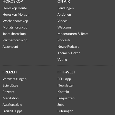
HOROSKOP
ON AIR
Horoskop Heute
Sendungen
Horoskop Morgen
Aktionen
Wochenhoroskop
Videos
Monatshoroskop
Webcams
Jahreshoroskop
Moderatoren & Team
Partnerhoroskop
Podcasts
Aszendent
News-Podcast
Themen-Ticker
Voting
FREIZEIT
FFH-WELT
Veranstaltungen
FFH-App
Spielplätze
Newsletter
Rezepte
Kontakt
Meditation
Frequenzen
Ausflugsziele
Jobs
Freizeit-Tipps
Führungen