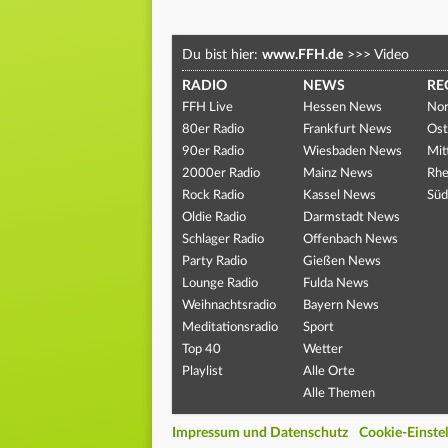
Du bist hier:
www.FFH.de
>>>
Video
RADIO
NEWS
RE
FFH Live
Hessen News
Nor
80er Radio
Frankfurt News
Ost
90er Radio
Wiesbaden News
Mit
2000er Radio
Mainz News
Rhe
Rock Radio
Kassel News
Süd
Oldie Radio
Darmstadt News
Schlager Radio
Offenbach News
Party Radio
Gießen News
Lounge Radio
Fulda News
Weihnachtsradio
Bayern News
Meditationsradio
Sport
Top 40
Wetter
Playlist
Alle Orte
Alle Themen
Impressum und Datenschutz
Cookie-Einste