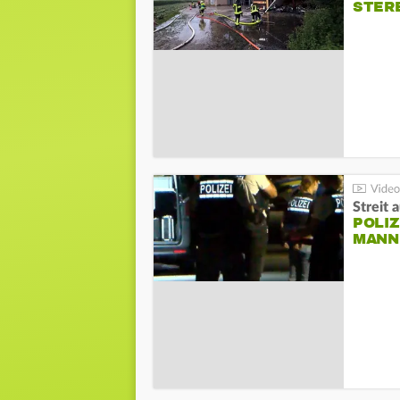
STER
Streit 
POLIZ
ANN I