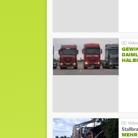
GEWI
DAIM
HALB
Stallbr
MEHR 