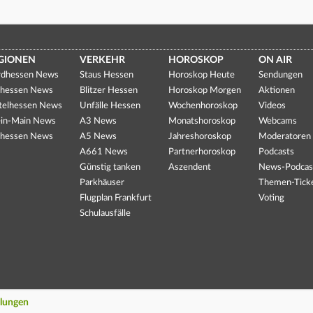
GIONEN
VERKEHR
HOROSKOP
ON AIR
dhessen News
Staus Hessen
Horoskop Heute
Sendungen
hessen News
Blitzer Hessen
Horoskop Morgen
Aktionen
telhessen News
Unfälle Hessen
Wochenhoroskop
Videos
in-Main News
A3 News
Monatshoroskop
Webcams
hessen News
A5 News
Jahreshoroskop
Moderatoren
A661 News
Partnerhoroskop
Podcasts
Günstig tanken
Aszendent
News-Podcas
Parkhäuser
Themen-Tick
Flugplan Frankfurt
Voting
Schulausfälle
llungen