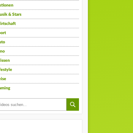
ktionen
sik & Stars
rtschaft
ort
uto
ino
issen
festyle
ise
aming