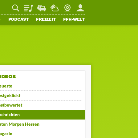
Playlist
Staupilot
Wetter
Webcam
Mein FFH
O
PODCAST
FREIZEIT
FFH-WELT
IDEOS
eueste
stgeklickt
estbewertet
achrichten
uten Morgen Hessen
agazin