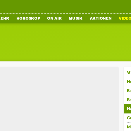
KEHR
HOROSKOP
ON AIR
MUSIK
AKTIONEN
VIDE
V
N
Be
B
N
G
M