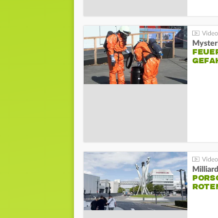
Mysteri
FEUE
GEFA
Millia
PORSC
ROTE