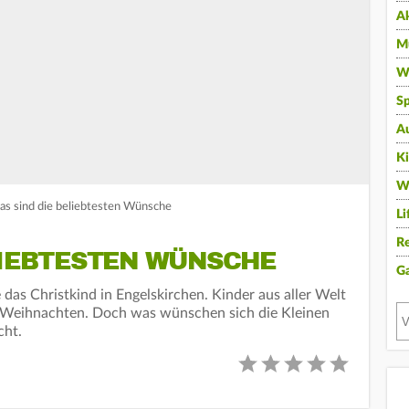
A
Mu
Wi
Sp
A
K
W
Das sind die beliebtesten Wünsche
Li
Re
LIEBTESTEN WÜNSCHE
G
 das Christkind in Engelskirchen. Kinder aus aller Welt
 Weihnachten. Doch was wünschen sich die Kleinen
cht.