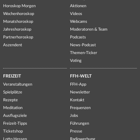
Horoskop Morgen
Aktionen
Wochenhoroskop
Videos
Monatshoroskop
Webcams
Jahreshoroskop
Moderatoren & Team
Partnerhoroskop
Podcasts
Aszendent
News-Podcast
Themen-Ticker
Voting
FREIZEIT
FFH-WELT
Veranstaltungen
FFH-App
Spielplätze
Newsletter
Rezepte
Kontakt
Meditation
Frequenzen
Ausflugsziele
Jobs
Freizeit-Tipps
Führungen
Ticketshop
Presse
Lotto Hessen
Radiowerbung