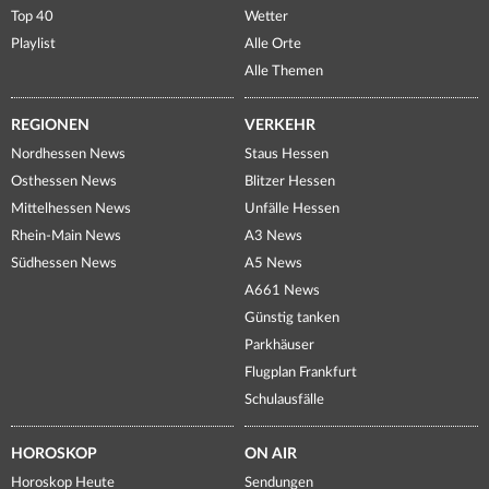
Top 40
Wetter
Playlist
Alle Orte
Alle Themen
REGIONEN
VERKEHR
Nordhessen News
Staus Hessen
Osthessen News
Blitzer Hessen
Mittelhessen News
Unfälle Hessen
Rhein-Main News
A3 News
Südhessen News
A5 News
A661 News
Günstig tanken
Parkhäuser
Flugplan Frankfurt
Schulausfälle
HOROSKOP
ON AIR
Horoskop Heute
Sendungen