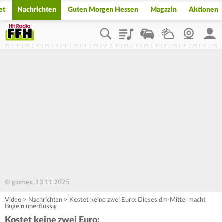
et
Nachrichten
Guten Morgen Hessen
Magazin
Aktionen
Playlist
Staupilot
Wetter
Webcam
Mein
© glomex, 13.11.2025
Video
>
Nachrichten
>
Kostet keine zwei Euro: Dieses dm-Mittel macht
Bügeln überflüssig
Kostet keine zwei Euro: