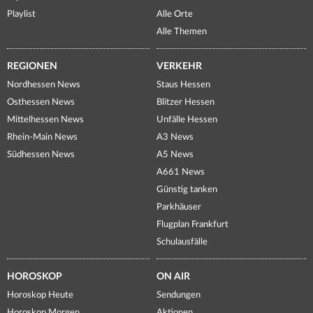
Playlist
Alle Orte
Alle Themen
REGIONEN
VERKEHR
Nordhessen News
Staus Hessen
Osthessen News
Blitzer Hessen
Mittelhessen News
Unfälle Hessen
Rhein-Main News
A3 News
Südhessen News
A5 News
A661 News
Günstig tanken
Parkhäuser
Flugplan Frankfurt
Schulausfälle
HOROSKOP
ON AIR
Horoskop Heute
Sendungen
Horoskop Morgen
Aktionen