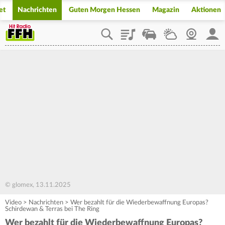
et
Nachrichten
Guten Morgen Hessen
Magazin
Aktionen
Playlist
Staupilot
Wetter
Webcam
Mein
© glomex, 13.11.2025
Video
>
Nachrichten
>
Wer bezahlt für die Wiederbewaffnung Europas?
Schirdewan & Terras bei The Ring
Wer bezahlt für die Wiederbewaffnung Europas?