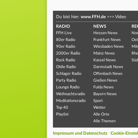
Du bist hier:
www.FFH.de
>>>
Video
RADIO
NEWS
RE
FFH Live
Hessen News
Nor
80er Radio
Frankfurt News
Ost
90er Radio
Wiesbaden News
Mit
2000er Radio
Mainz News
Rhe
Rock Radio
Kassel News
Süd
Oldie Radio
Darmstadt News
Schlager Radio
Offenbach News
Party Radio
Gießen News
Lounge Radio
Fulda News
Weihnachtsradio
Bayern News
Meditationsradio
Sport
Top 40
Wetter
Playlist
Alle Orte
Alle Themen
Impressum und Datenschutz
Cookie-Einste