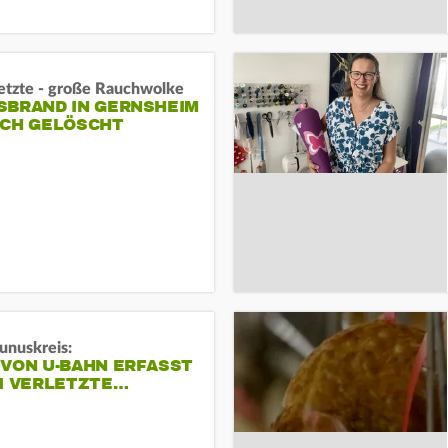
letzte - große Rauchwolke
BRAND IN GERNSHEIM E
CH GELÖSCHT
unuskreis:
 VON U-BAHN ERFASST
EI VERLETZTE…