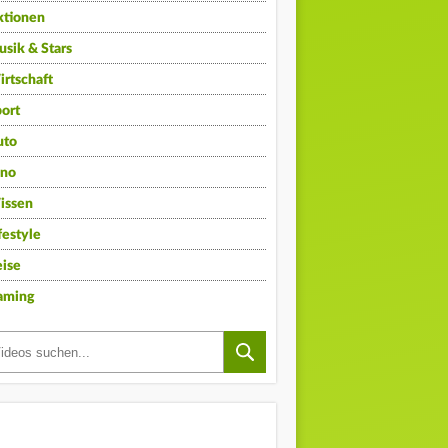
ktionen
sik & Stars
rtschaft
ort
uto
ino
issen
festyle
ise
aming