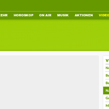
KEHR
HOROSKOP
ON AIR
MUSIK
AKTIONEN
VIDE
V
N
Be
B
N
G
M