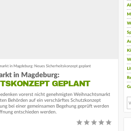
A
Mu
Wi
Sp
A
K
W
markt in Magdeburg: Neues Sicherheitskonzept geplant
Li
arkt in Magdeburg:
Re
ITSKONZEPT GEPLANT
G
sbedenken vorerst nicht genehmigten Weihnachtsmarkt
gten Behörden auf ein verschärftes Schutzkonzept
zung bei einer gemeinsamen Begehung geprüft werden
ffnung entschieden werden.