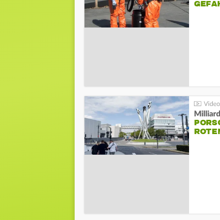
GEFA
Millia
PORSC
ROTE