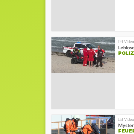
Leblos
POLIZ
Mysteri
FEUE