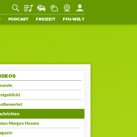
Playlist
Staupilot
Wetter
Webcam
Mein FFH
O
PODCAST
FREIZEIT
FFH-WELT
IDEOS
eueste
stgeklickt
estbewertet
achrichten
uten Morgen Hessen
agazin