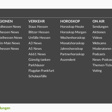
GIONEN
VERKEHR
HOROSKOP
ON AIR
dhessen News
Staus Hessen
Horoskop Heute
Sendungen
hessen News
Blitzer Hessen
Horoskop Morgen
Aktionen
telhessen News
Unfälle Hessen
Wochenhoroskop
Videos
in-Main News
A3 News
Monatshoroskop
Webcams
hessen News
A5 News
Jahreshoroskop
Moderatoren
A661 News
Partnerhoroskop
Podcasts
Günstig tanken
Aszendent
News-Podcas
Parkhäuser
Themen-Tick
Flugplan Frankfurt
Voting
Schulausfälle
llungen