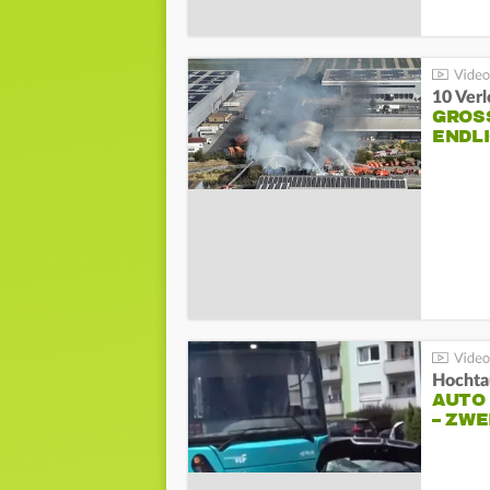
10 Ver
GROSS
NDLI
Hochta
AUTO
– ZW