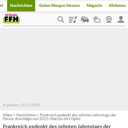
et
Nachrichten
Guten Morgen Hessen
Magazin
Aktionen
Playlist
Staupilot
Wetter
Webcam
Mein
© glomex, 13.11.2025
Video
>
Nachrichten
>
Frankreich gedenkt des zehnten Jahrestags der
Pariser Anschläge von 2015: Macron ehrt Opfer
Frankreich gedenkt des zehnten Jahrestags der