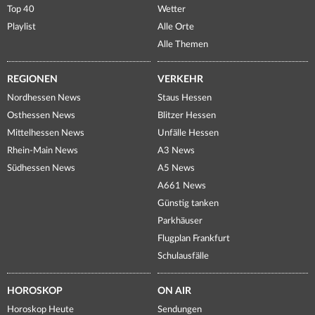
Top 40
Wetter
Playlist
Alle Orte
Alle Themen
REGIONEN
VERKEHR
Nordhessen News
Staus Hessen
Osthessen News
Blitzer Hessen
Mittelhessen News
Unfälle Hessen
Rhein-Main News
A3 News
Südhessen News
A5 News
A661 News
Günstig tanken
Parkhäuser
Flugplan Frankfurt
Schulausfälle
HOROSKOP
ON AIR
Horoskop Heute
Sendungen