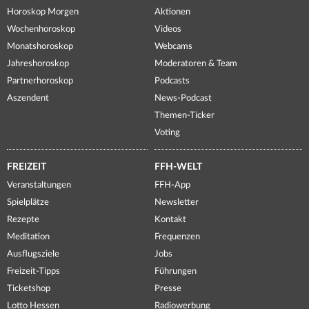
Horoskop Morgen
Aktionen
Wochenhoroskop
Videos
Monatshoroskop
Webcams
Jahreshoroskop
Moderatoren & Team
Partnerhoroskop
Podcasts
Aszendent
News-Podcast
Themen-Ticker
Voting
FREIZEIT
FFH-WELT
Veranstaltungen
FFH-App
Spielplätze
Newsletter
Rezepte
Kontakt
Meditation
Frequenzen
Ausflugsziele
Jobs
Freizeit-Tipps
Führungen
Ticketshop
Presse
Lotto Hessen
Radiowerbung