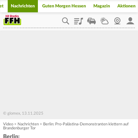
et
Nachrichten
Guten Morgen Hessen
Magazin
Aktionen
Playlist
Staupilot
Wetter
Webcam
Mein
© glomex, 13.11.2025
Video
>
Nachrichten
>
Berlin: Pro-Palästina-Demonstranten klettern auf
Brandenburger Tor
Berlin: