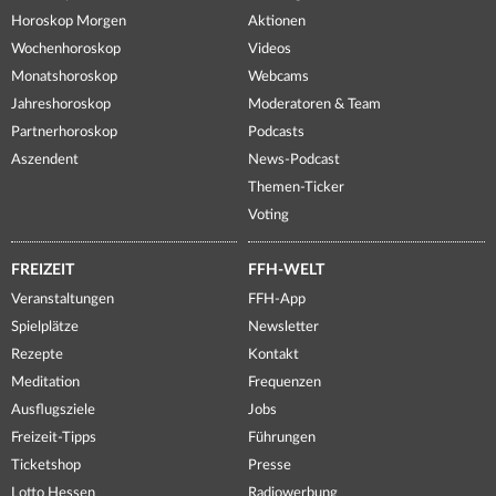
Horoskop Morgen
Aktionen
Wochenhoroskop
Videos
Monatshoroskop
Webcams
Jahreshoroskop
Moderatoren & Team
Partnerhoroskop
Podcasts
Aszendent
News-Podcast
Themen-Ticker
Voting
FREIZEIT
FFH-WELT
Veranstaltungen
FFH-App
Spielplätze
Newsletter
Rezepte
Kontakt
Meditation
Frequenzen
Ausflugsziele
Jobs
Freizeit-Tipps
Führungen
Ticketshop
Presse
Lotto Hessen
Radiowerbung