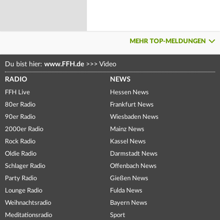
MEHR TOP-MELDUNGEN
Du bist hier:
www.FFH.de
>>>
Video
RADIO
NEWS
FFH Live
Hessen News
80er Radio
Frankfurt News
90er Radio
Wiesbaden News
2000er Radio
Mainz News
Rock Radio
Kassel News
Oldie Radio
Darmstadt News
Schlager Radio
Offenbach News
Party Radio
Gießen News
Lounge Radio
Fulda News
Weihnachtsradio
Bayern News
Meditationsradio
Sport