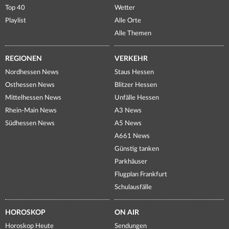
Top 40
Wetter
Playlist
Alle Orte
Alle Themen
REGIONEN
VERKEHR
Nordhessen News
Staus Hessen
Osthessen News
Blitzer Hessen
Mittelhessen News
Unfälle Hessen
Rhein-Main News
A3 News
Südhessen News
A5 News
A661 News
Günstig tanken
Parkhäuser
Flugplan Frankfurt
Schulausfälle
HOROSKOP
ON AIR
Horoskop Heute
Sendungen