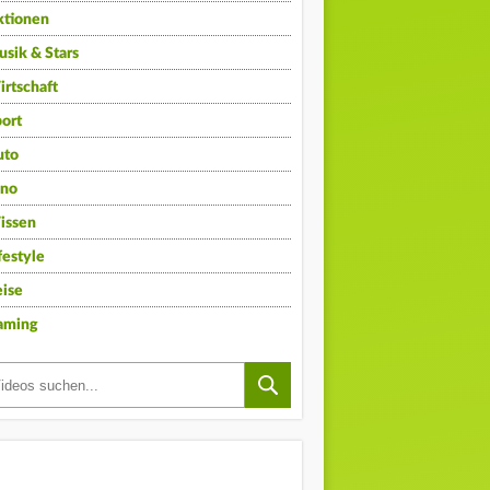
ktionen
sik & Stars
rtschaft
ort
uto
ino
issen
festyle
ise
aming