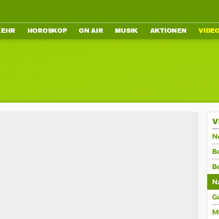
KEHR
HOROSKOP
ON AIR
MUSIK
AKTIONEN
VIDE
V
N
Be
B
N
G
M