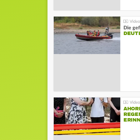
Die gef
DEUT
AHOR
REGE
ERIN
BEIM 