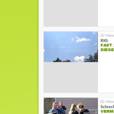
RKI:
FAST 
DIES
Schreck
VERM