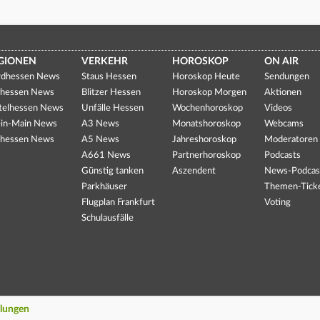
GIONEN
VERKEHR
HOROSKOP
ON AIR
dhessen News
Staus Hessen
Horoskop Heute
Sendungen
hessen News
Blitzer Hessen
Horoskop Morgen
Aktionen
telhessen News
Unfälle Hessen
Wochenhoroskop
Videos
in-Main News
A3 News
Monatshoroskop
Webcams
hessen News
A5 News
Jahreshoroskop
Moderatoren
A661 News
Partnerhoroskop
Podcasts
Günstig tanken
Aszendent
News-Podcas
Parkhäuser
Themen-Tick
Flugplan Frankfurt
Voting
Schulausfälle
llungen