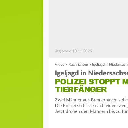
© glomex, 13.11.2025
Video
>
Nachrichten
>
Igeljagd in Niedersac
Igeljagd in Niedersachs
POLIZEI STOPPT M
IERFÄNGER
Zwei Männer aus Bremerhaven sollen
Die Polizei stellt sie nach einem Ze
Jetzt drohen den Männern bis zu fün