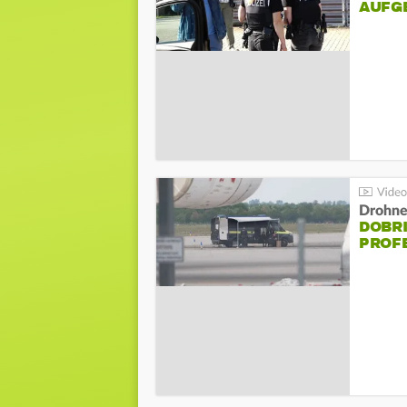
AUFG
Drohnen
DOBR
PROF