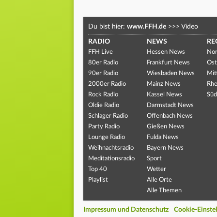
Du bist hier:
www.FFH.de
>>>
Video
RADIO
NEWS
RE
FFH Live
Hessen News
Nor
80er Radio
Frankfurt News
Ost
90er Radio
Wiesbaden News
Mit
2000er Radio
Mainz News
Rhe
Rock Radio
Kassel News
Süd
Oldie Radio
Darmstadt News
Schlager Radio
Offenbach News
Party Radio
Gießen News
Lounge Radio
Fulda News
Weihnachtsradio
Bayern News
Meditationsradio
Sport
Top 40
Wetter
Playlist
Alle Orte
Alle Themen
Impressum und Datenschutz
Cookie-Einste