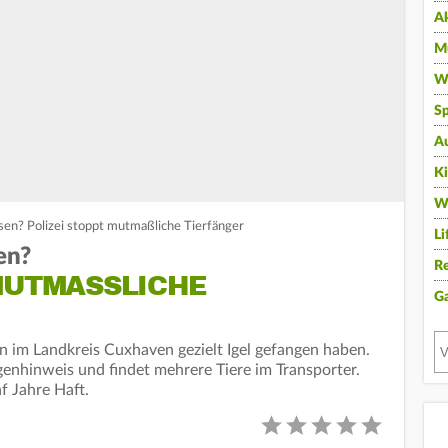
A
Mu
Wi
Sp
A
K
W
hsen? Polizei stoppt mutmaßliche Tierfänger
Li
en?
Re
UTMASSLICHE T
G
 im Landkreis Cuxhaven gezielt Igel gefangen haben.
ugenhinweis und findet mehrere Tiere im Transporter.
f Jahre Haft.