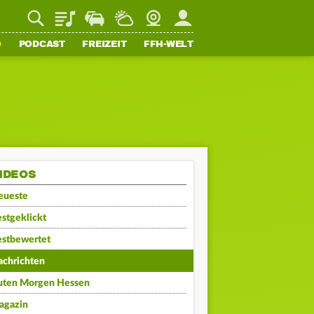
Playlist
Staupilot
Wetter
Webcam
Mein FFH
O
PODCAST
FREIZEIT
FFH-WELT
IDEOS
eueste
stgeklickt
estbewertet
achrichten
uten Morgen Hessen
agazin