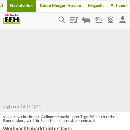
et
Nachrichten
Guten Morgen Hessen
Magazin
Aktionen
Playlist
Staupilot
Wetter
Webcam
Mein
© glomex, 13.11.2025
Video
>
Nachrichten
>
Weihnachtsmarkt unter Tage: Weltkulturerbe
Rammelsberg wird für Besucheransturm sicher gemacht
Weihnachtsmarkt unter Tage: