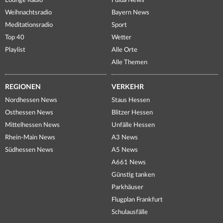
Lounge Radio
Fulda News
Weihnachtsradio
Bayern News
Meditationsradio
Sport
Top 40
Wetter
Playlist
Alle Orte
Alle Themen
REGIONEN
VERKEHR
Nordhessen News
Staus Hessen
Osthessen News
Blitzer Hessen
Mittelhessen News
Unfälle Hessen
Rhein-Main News
A3 News
Südhessen News
A5 News
A661 News
Günstig tanken
Parkhäuser
Flugplan Frankfurt
Schulausfälle