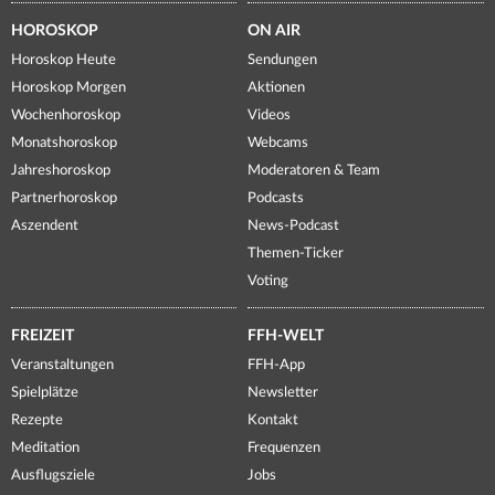
HOROSKOP
ON AIR
Horoskop Heute
Sendungen
Horoskop Morgen
Aktionen
Wochenhoroskop
Videos
Monatshoroskop
Webcams
Jahreshoroskop
Moderatoren & Team
Partnerhoroskop
Podcasts
Aszendent
News-Podcast
Themen-Ticker
Voting
FREIZEIT
FFH-WELT
Veranstaltungen
FFH-App
Spielplätze
Newsletter
Rezepte
Kontakt
Meditation
Frequenzen
Ausflugsziele
Jobs