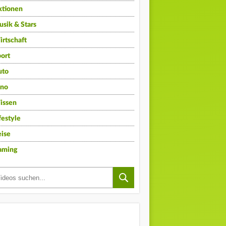
ktionen
sik & Stars
rtschaft
ort
uto
ino
issen
festyle
ise
aming