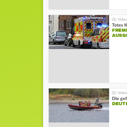
Totes 
FREM
AUSG
Die gef
DEUT