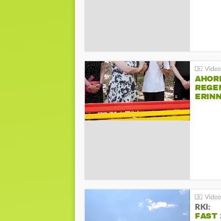
AHOR
REGE
ERIN
BEIM 
RKI:
FAST 