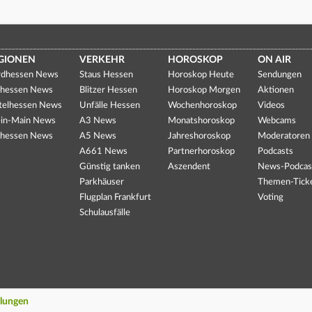
GIONEN
VERKEHR
HOROSKOP
ON AIR
dhessen News
Staus Hessen
Horoskop Heute
Sendungen
hessen News
Blitzer Hessen
Horoskop Morgen
Aktionen
telhessen News
Unfälle Hessen
Wochenhoroskop
Videos
in-Main News
A3 News
Monatshoroskop
Webcams
hessen News
A5 News
Jahreshoroskop
Moderatoren
A661 News
Partnerhoroskop
Podcasts
Günstig tanken
Aszendent
News-Podcas
Parkhäuser
Themen-Tick
Flugplan Frankfurt
Voting
Schulausfälle
llungen