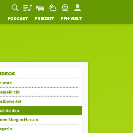
Playlist
Staupilot
Wetter
Webcam
Mein FFH
O
PODCAST
FREIZEIT
FFH-WELT
IDEOS
eueste
stgeklickt
estbewertet
achrichten
uten Morgen Hessen
agazin