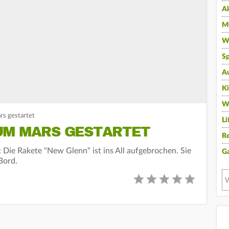
A
Mu
Wi
Sp
A
K
W
s gestartet
Li
UM MARS GESTARTET
Re
: Die Rakete "New Glenn“ ist ins All aufgebrochen. Sie
G
Bord.