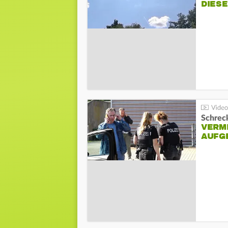
DIES
Schreck
VERM
AUFG