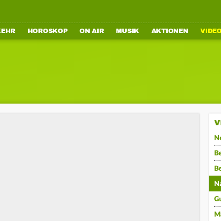
KEHR
HOROSKOP
ON AIR
MUSIK
AKTIONEN
VIDE
V
N
Be
B
N
G
M