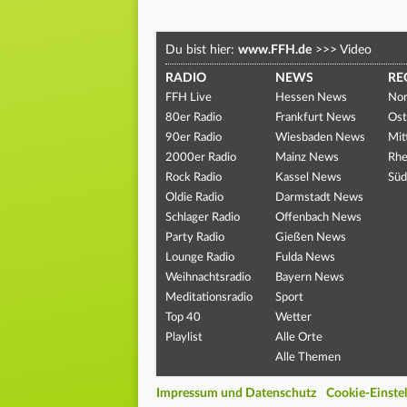
Du bist hier:
www.FFH.de
>>>
Video
RADIO
NEWS
RE
FFH Live
Hessen News
Nor
80er Radio
Frankfurt News
Ost
90er Radio
Wiesbaden News
Mit
2000er Radio
Mainz News
Rhe
Rock Radio
Kassel News
Süd
Oldie Radio
Darmstadt News
Schlager Radio
Offenbach News
Party Radio
Gießen News
Lounge Radio
Fulda News
Weihnachtsradio
Bayern News
Meditationsradio
Sport
Top 40
Wetter
Playlist
Alle Orte
Alle Themen
Impressum und Datenschutz
Cookie-Einste