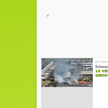
Schwar
10 VE
GROSS