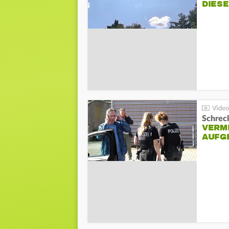
DIES
Schreck
VERM
AUFG