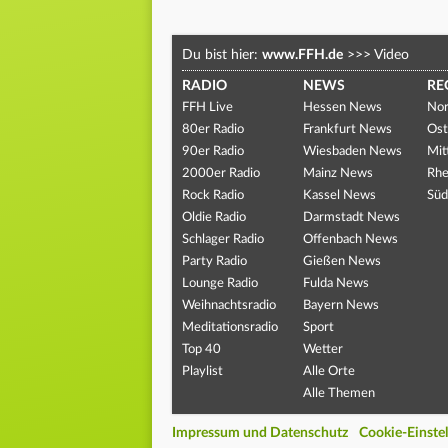
Du bist hier:
www.FFH.de
>>>
Video
RADIO
NEWS
RE
FFH Live
Hessen News
Nor
80er Radio
Frankfurt News
Ost
90er Radio
Wiesbaden News
Mit
2000er Radio
Mainz News
Rhe
Rock Radio
Kassel News
Süd
Oldie Radio
Darmstadt News
Schlager Radio
Offenbach News
Party Radio
Gießen News
Lounge Radio
Fulda News
Weihnachtsradio
Bayern News
Meditationsradio
Sport
Top 40
Wetter
Playlist
Alle Orte
Alle Themen
Impressum und Datenschutz
Cookie-Einste