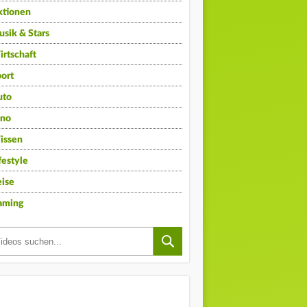
ktionen
sik & Stars
rtschaft
ort
uto
ino
issen
festyle
ise
aming