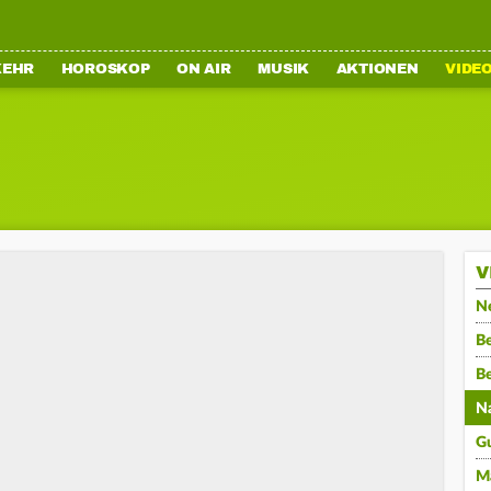
KEHR
HOROSKOP
ON AIR
MUSIK
AKTIONEN
VIDE
V
N
Be
B
N
G
M