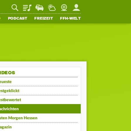
Playlist
Staupilot
Wetter
Webcam
Mein FFH
O
PODCAST
FREIZEIT
FFH-WELT
IDEOS
eueste
stgeklickt
estbewertet
achrichten
uten Morgen Hessen
agazin