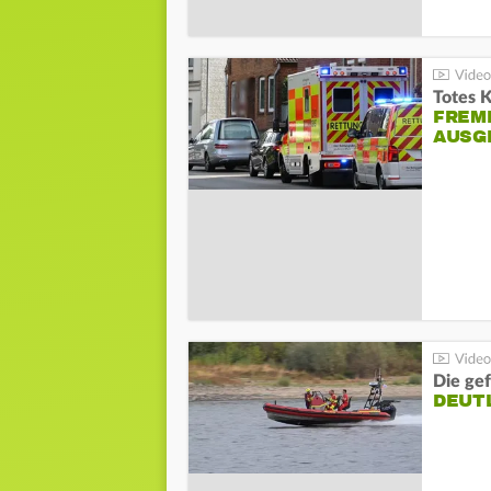
Totes 
FREM
AUSG
Die gef
DEUT