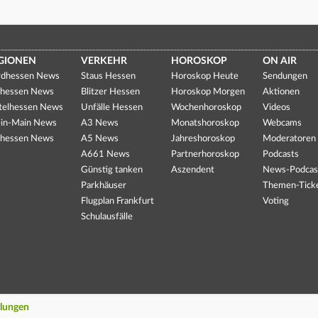
GIONEN
VERKEHR
HOROSKOP
ON AIR
dhessen News
Staus Hessen
Horoskop Heute
Sendungen
hessen News
Blitzer Hessen
Horoskop Morgen
Aktionen
telhessen News
Unfälle Hessen
Wochenhoroskop
Videos
in-Main News
A3 News
Monatshoroskop
Webcams
hessen News
A5 News
Jahreshoroskop
Moderatoren
A661 News
Partnerhoroskop
Podcasts
Günstig tanken
Aszendent
News-Podcas
Parkhäuser
Themen-Tick
Flugplan Frankfurt
Voting
Schulausfälle
llungen