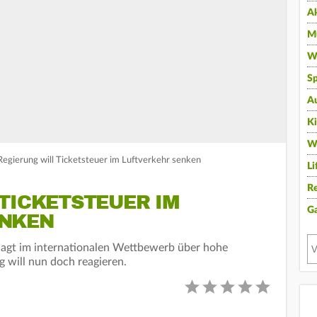
A
Mu
Wi
Sp
A
K
W
 Regierung will Ticketsteuer im Luftverkehr senken
Li
Re
TICKETSTEUER IM
G
ENKEN
lagt im internationalen Wettbewerb über hohe
 will nun doch reagieren.