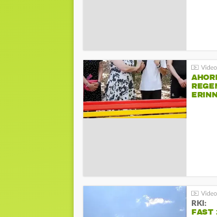
AHOR
REGE
ERIN
BEIM 
RKI:
FAST 