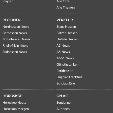
Playlist
Alle Orte
Alle Themen
REGIONEN
VERKEHR
Nordhessen News
Staus Hessen
Osthessen News
Blitzer Hessen
Mittelhessen News
Unfälle Hessen
Rhein-Main News
A3 News
Südhessen News
A5 News
A661 News
Günstig tanken
Parkhäuser
Flugplan Frankfurt
Schulausfälle
HOROSKOP
ON AIR
Horoskop Heute
Sendungen
Horoskop Morgen
Aktionen