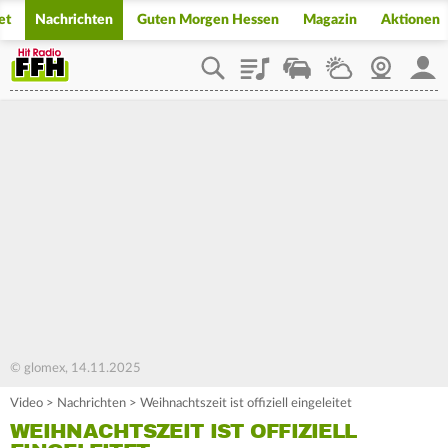
et
Nachrichten
Guten Morgen Hessen
Magazin
Aktionen
Playlist
Staupilot
Wetter
Webcam
Mein
© glomex, 14.11.2025
Video
>
Nachrichten
>
Weihnachtszeit ist offiziell eingeleitet
WEIHNACHTSZEIT IST OFFIZIELL