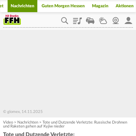
et
Nachrichten
Guten Morgen Hessen
Magazin
Aktionen
Playlist
Staupilot
Wetter
Webcam
Mein
© glomex, 14.11.2025
Video
>
Nachrichten
>
Tote und Dutzende Verletzte: Russische Drohnen
und Raketen gehen auf Kyjiw nieder
Tote und Dutzende Verletzte: