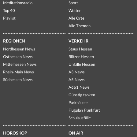
Meditationsradio
Sport
Top 40
Wetter
Playlist
Alle Orte
Alle Themen
REGIONEN
VERKEHR
Nordhessen News
Staus Hessen
Osthessen News
Blitzer Hessen
Mittelhessen News
Unfälle Hessen
Rhein-Main News
A3 News
Südhessen News
A5 News
A661 News
Günstig tanken
Parkhäuser
Flugplan Frankfurt
Schulausfälle
HOROSKOP
ON AIR