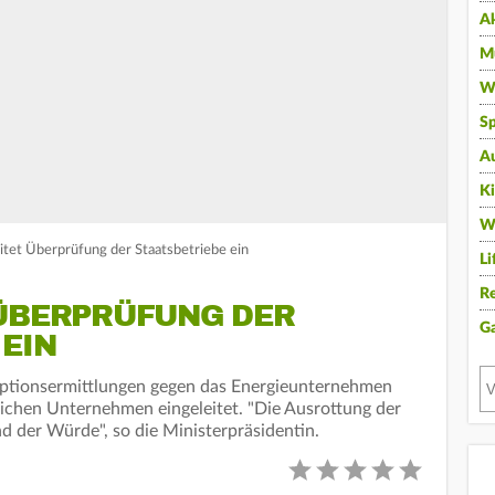
A
Mu
Wi
Sp
A
K
W
eitet Überprüfung der Staatsbetriebe ein
Li
Re
 ÜBERPRÜFUNG DER
G
EIN
uptionsermittlungen gegen das Energieunternehmen
lichen Unternehmen eingeleitet. "Die Ausrottung der
nd der Würde", so die Ministerpräsidentin.