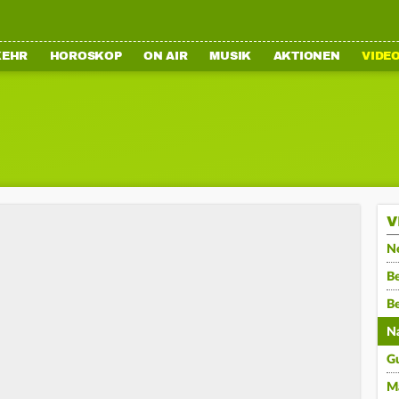
KEHR
HOROSKOP
ON AIR
MUSIK
AKTIONEN
VIDE
V
N
Be
B
N
G
M