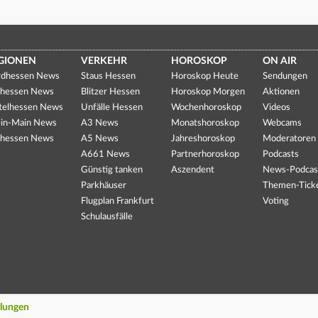
GIONEN
VERKEHR
HOROSKOP
ON AIR
dhessen News
Staus Hessen
Horoskop Heute
Sendungen
hessen News
Blitzer Hessen
Horoskop Morgen
Aktionen
telhessen News
Unfälle Hessen
Wochenhoroskop
Videos
in-Main News
A3 News
Monatshoroskop
Webcams
hessen News
A5 News
Jahreshoroskop
Moderatoren
A661 News
Partnerhoroskop
Podcasts
Günstig tanken
Aszendent
News-Podcas
Parkhäuser
Themen-Tick
Flugplan Frankfurt
Voting
Schulausfälle
llungen