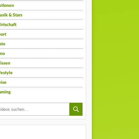
ktionen
sik & Stars
rtschaft
ort
uto
ino
issen
festyle
ise
aming