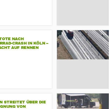
 TOTE NACH
RAD-CRASH IN KÖLN –
ACHT AUF RENNEN
N STREITET ÜBER DIE
IGNUNG VON