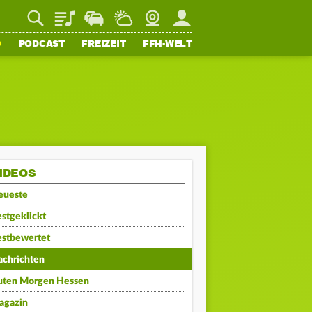
Playlist
Staupilot
Wetter
Webcam
Mein FFH
O
PODCAST
FREIZEIT
FFH-WELT
IDEOS
eueste
stgeklickt
estbewertet
achrichten
uten Morgen Hessen
agazin