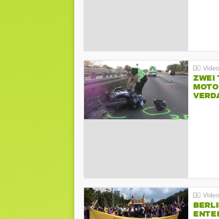
ZWEI
MOTOR
VERD
BERLI
ENTE