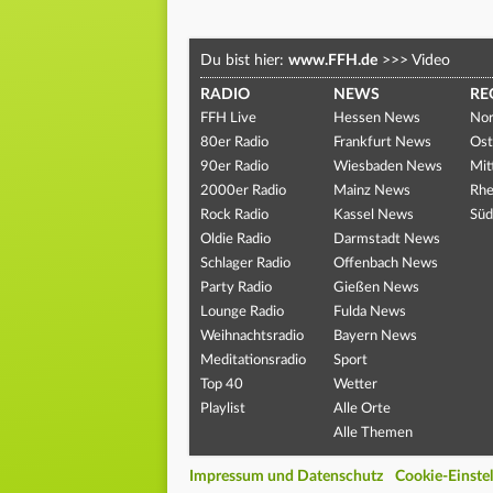
Du bist hier:
www.FFH.de
>>>
Video
RADIO
NEWS
RE
FFH Live
Hessen News
Nor
80er Radio
Frankfurt News
Ost
90er Radio
Wiesbaden News
Mit
2000er Radio
Mainz News
Rhe
Rock Radio
Kassel News
Süd
Oldie Radio
Darmstadt News
Schlager Radio
Offenbach News
Party Radio
Gießen News
Lounge Radio
Fulda News
Weihnachtsradio
Bayern News
Meditationsradio
Sport
Top 40
Wetter
Playlist
Alle Orte
Alle Themen
Impressum und Datenschutz
Cookie-Einste