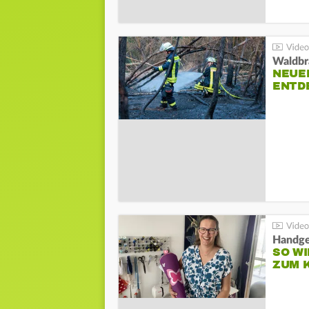
Waldbr
NEUE
ENTD
Handge
SO WI
ZUM 