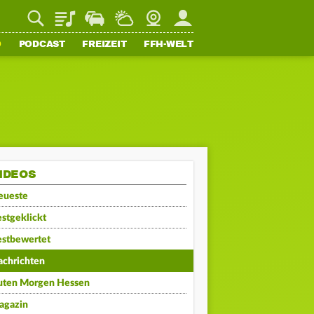
Playlist
Staupilot
Wetter
Webcam
Mein FFH
O
PODCAST
FREIZEIT
FFH-WELT
IDEOS
eueste
stgeklickt
estbewertet
achrichten
uten Morgen Hessen
agazin