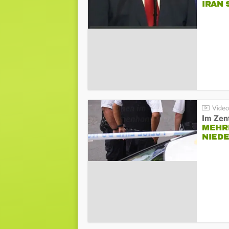
IRAN 
Im Zen
MEHR
NIED