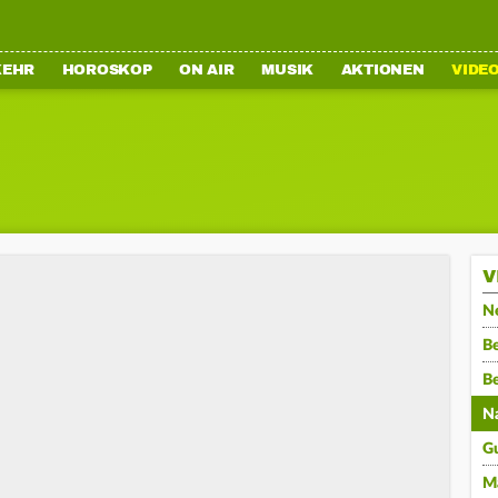
KEHR
HOROSKOP
ON AIR
MUSIK
AKTIONEN
VIDE
V
N
Be
B
N
G
M