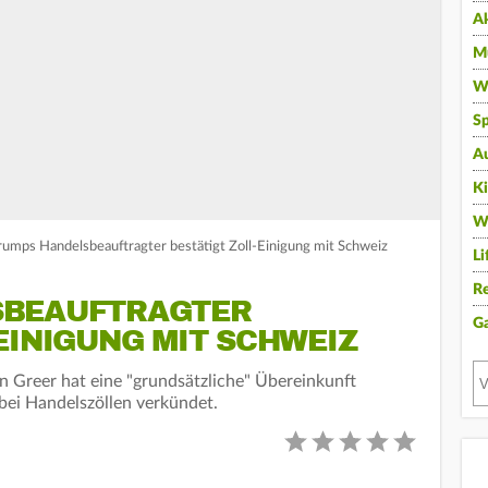
A
Mu
Wi
Sp
A
K
W
rumps Handelsbeauftragter bestätigt Zoll-Einigung mit Schweiz
Li
Re
SBEAUFTRAGTER
G
EINIGUNG MIT SCHWEIZ
 Greer hat eine "grundsätzliche" Übereinkunft
ei Handelszöllen verkündet.