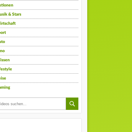
ktionen
sik & Stars
rtschaft
ort
uto
ino
issen
festyle
ise
aming