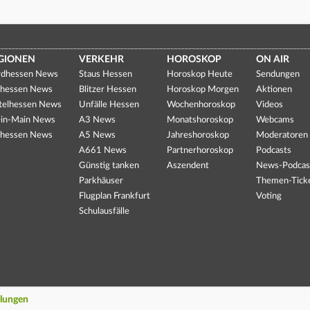
GIONEN
VERKEHR
HOROSKOP
ON AIR
dhessen News
Staus Hessen
Horoskop Heute
Sendungen
hessen News
Blitzer Hessen
Horoskop Morgen
Aktionen
telhessen News
Unfälle Hessen
Wochenhoroskop
Videos
in-Main News
A3 News
Monatshoroskop
Webcams
hessen News
A5 News
Jahreshoroskop
Moderatoren
A661 News
Partnerhoroskop
Podcasts
Günstig tanken
Aszendent
News-Podcas
Parkhäuser
Themen-Tick
Flugplan Frankfurt
Voting
Schulausfälle
llungen