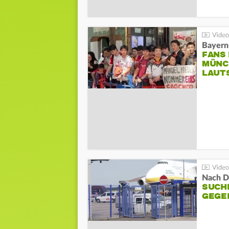
Bayern
FANS
MÜNC
LAUT
Nach D
SUCH
GEGE