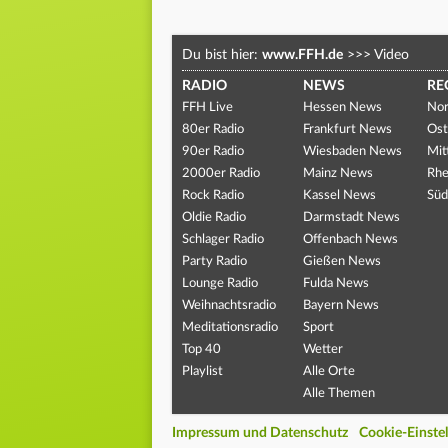
Du bist hier:
www.FFH.de
>>>
Video
RADIO
NEWS
RE
FFH Live
Hessen News
Nor
80er Radio
Frankfurt News
Ost
90er Radio
Wiesbaden News
Mit
2000er Radio
Mainz News
Rhe
Rock Radio
Kassel News
Süd
Oldie Radio
Darmstadt News
Schlager Radio
Offenbach News
Party Radio
Gießen News
Lounge Radio
Fulda News
Weihnachtsradio
Bayern News
Meditationsradio
Sport
Top 40
Wetter
Playlist
Alle Orte
Alle Themen
Impressum und Datenschutz
Cookie-Einste