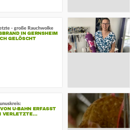
letzte - große Rauchwolke
BRAND IN GERNSHEIM E
CH GELÖSCHT
unuskreis:
 VON U-BAHN ERFASST
EI VERLETZTE…