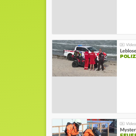
Leblos
POLIZ
Mysteri
FEUE