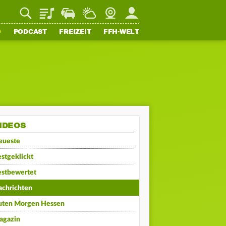
Playlist
Staupilot
Wetter
Webcam
Mein FFH
O
PODCAST
FREIZEIT
FFH-WELT
IDEOS
eueste
stgeklickt
estbewertet
achrichten
uten Morgen Hessen
agazin