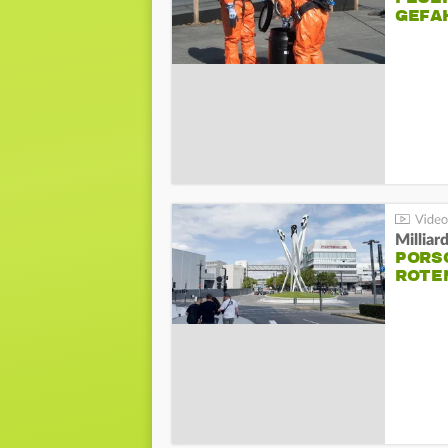
GEFA
Millia
PORSC
ROTE