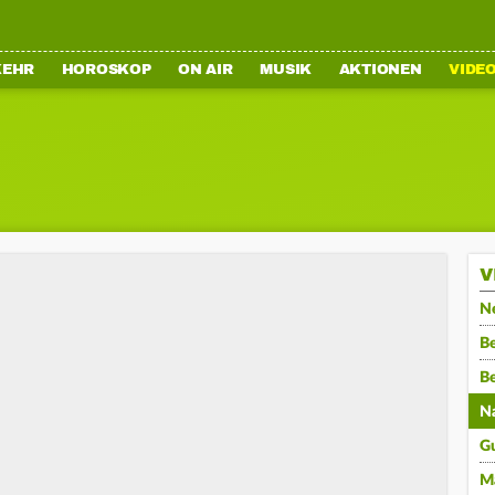
KEHR
HOROSKOP
ON AIR
MUSIK
AKTIONEN
VIDE
V
N
Be
B
N
G
M