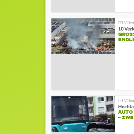
10 Ver
GROSS
NDLI
Hochta
AUTO
– ZW