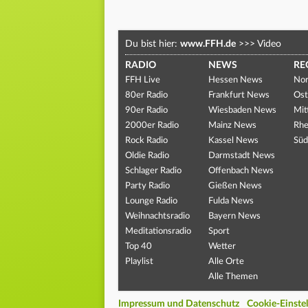
Du bist hier:
www.FFH.de
>>>
Video
RADIO
NEWS
RE
FFH Live
Hessen News
Nor
80er Radio
Frankfurt News
Ost
90er Radio
Wiesbaden News
Mit
2000er Radio
Mainz News
Rhe
Rock Radio
Kassel News
Süd
Oldie Radio
Darmstadt News
Schlager Radio
Offenbach News
Party Radio
Gießen News
Lounge Radio
Fulda News
Weihnachtsradio
Bayern News
Meditationsradio
Sport
Top 40
Wetter
Playlist
Alle Orte
Alle Themen
Impressum und Datenschutz
Cookie-Einste