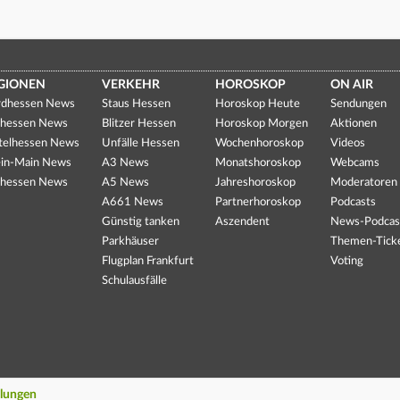
GIONEN
VERKEHR
HOROSKOP
ON AIR
dhessen News
Staus Hessen
Horoskop Heute
Sendungen
hessen News
Blitzer Hessen
Horoskop Morgen
Aktionen
telhessen News
Unfälle Hessen
Wochenhoroskop
Videos
in-Main News
A3 News
Monatshoroskop
Webcams
hessen News
A5 News
Jahreshoroskop
Moderatoren
A661 News
Partnerhoroskop
Podcasts
Günstig tanken
Aszendent
News-Podcas
Parkhäuser
Themen-Tick
Flugplan Frankfurt
Voting
Schulausfälle
llungen