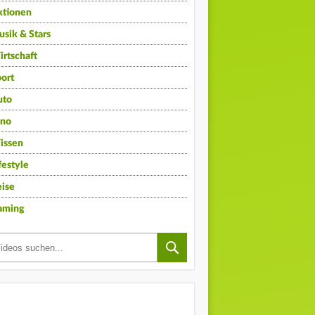
ktionen
sik & Stars
rtschaft
ort
uto
ino
issen
festyle
ise
aming