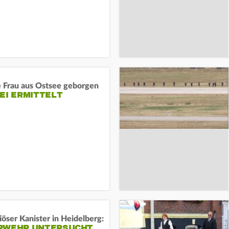
e Frau aus Ostsee geborgen
EI ERMITTELT
öser Kanister in Heidelberg:
RWEHR UNTERSUCHT