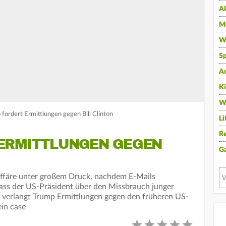
A
Mu
Wi
Sp
A
K
W
 fordert Ermittlungen gegen Bill Clinton
Li
Re
ERMITTLUNGEN GEGEN
G
Affäre unter großem Druck, nachdem E-Mails
dass der US-Präsident über den Missbrauch junger
 verlangt Trump Ermittlungen gegen den früheren US-
ein case