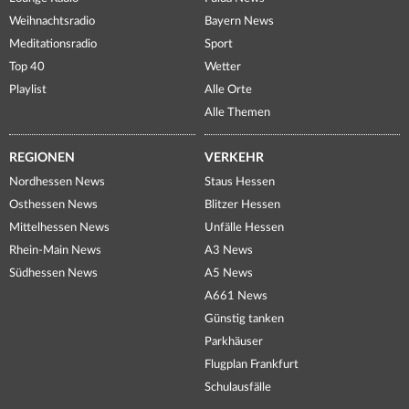
Weihnachtsradio
Bayern News
Meditationsradio
Sport
Top 40
Wetter
Playlist
Alle Orte
Alle Themen
REGIONEN
VERKEHR
Nordhessen News
Staus Hessen
Osthessen News
Blitzer Hessen
Mittelhessen News
Unfälle Hessen
Rhein-Main News
A3 News
Südhessen News
A5 News
A661 News
Günstig tanken
Parkhäuser
Flugplan Frankfurt
Schulausfälle