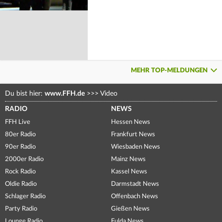
MEHR TOP-MELDUNGEN
Du bist hier:
www.FFH.de
>>>
Video
RADIO
NEWS
FFH Live
Hessen News
80er Radio
Frankfurt News
90er Radio
Wiesbaden News
2000er Radio
Mainz News
Rock Radio
Kassel News
Oldie Radio
Darmstadt News
Schlager Radio
Offenbach News
Party Radio
Gießen News
Lounge Radio
Fulda News