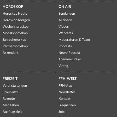
HOROSKOP
ON AIR
Horoskop Heute
Sendungen
Horoskop Morgen
Aktionen
Wochenhoroskop
Videos
Monatshoroskop
Webcams
Jahreshoroskop
Moderatoren & Team
Partnerhoroskop
Podcasts
Aszendent
News-Podcast
Themen-Ticker
Voting
FREIZEIT
FFH-WELT
Veranstaltungen
FFH-App
Spielplätze
Newsletter
Rezepte
Kontakt
Meditation
Frequenzen
Ausflugsziele
Jobs