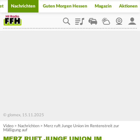
et
Nachrichten
Guten Morgen Hessen
Magazin
Aktionen
Playlist
Staupilot
Wetter
Webcam
Mein
© glomex, 15.11.2025
Video
>
Nachrichten
>
Merz ruft Junge Union im Rentenstreit zur
Mäßigung auf
MERZ RUFT JUNGE UNION IM