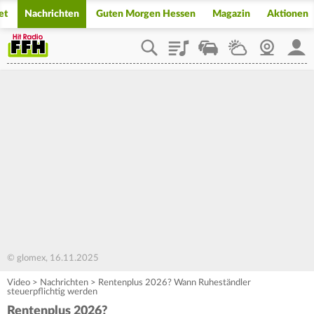
et
Nachrichten
Guten Morgen Hessen
Magazin
Aktionen
Playlist
Staupilot
Wetter
Webcam
Mein
© glomex, 16.11.2025
Video
>
Nachrichten
>
Rentenplus 2026? Wann Ruheständler
steuerpflichtig werden
Rentenplus 2026?