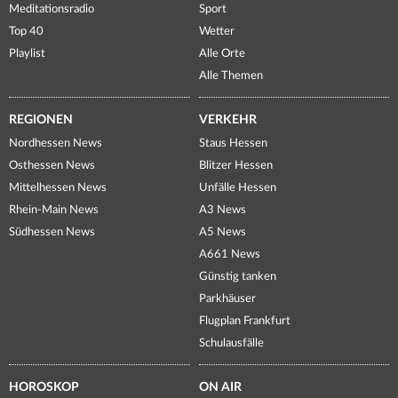
Meditationsradio
Sport
Top 40
Wetter
Playlist
Alle Orte
Alle Themen
REGIONEN
VERKEHR
Nordhessen News
Staus Hessen
Osthessen News
Blitzer Hessen
Mittelhessen News
Unfälle Hessen
Rhein-Main News
A3 News
Südhessen News
A5 News
A661 News
Günstig tanken
Parkhäuser
Flugplan Frankfurt
Schulausfälle
HOROSKOP
ON AIR