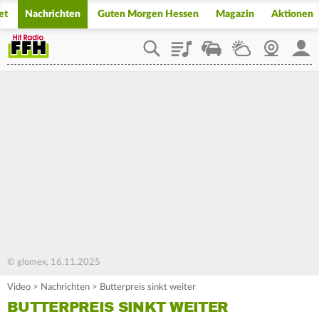
et
Nachrichten
Guten Morgen Hessen
Magazin
Aktionen
Playlist
Staupilot
Wetter
Webcam
Mein
© glomex, 16.11.2025
Video
>
Nachrichten
>
Butterpreis sinkt weiter
BUTTERPREIS SINKT WEITER