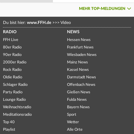
MEHR TOP-MELDUNGEN
Du bist hier:
www.FFH.de
>>>
Video
RADIO
NEWS
FFH Live
Hessen News
80er Radio
Frankfurt News
90er Radio
Wiesbaden News
2000er Radio
Mainz News
Rock Radio
Kassel News
Oldie Radio
Darmstadt News
Schlager Radio
Offenbach News
Party Radio
Gießen News
Lounge Radio
Fulda News
Weihnachtsradio
Bayern News
Meditationsradio
Sport
Top 40
Wetter
Playlist
Alle Orte