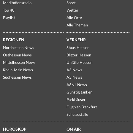
Meditationsradio
Sport
Top 40
Wetter
Playlist
Alle Orte
Alle Themen
REGIONEN
VERKEHR
Nordhessen News
Staus Hessen
Osthessen News
Blitzer Hessen
Mittelhessen News
Unfälle Hessen
Rhein-Main News
A3 News
Südhessen News
A5 News
A661 News
Günstig tanken
Parkhäuser
Flugplan Frankfurt
Schulausfälle
HOROSKOP
ON AIR