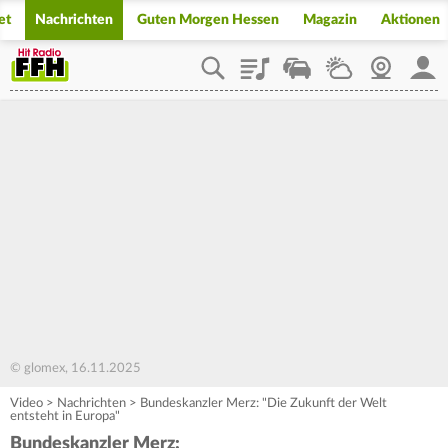
et
Nachrichten
Guten Morgen Hessen
Magazin
Aktionen
Playlist
Staupilot
Wetter
Webcam
Mein
© glomex, 16.11.2025
Video
>
Nachrichten
>
Bundeskanzler Merz: "Die Zukunft der Welt
entsteht in Europa"
Bundeskanzler Merz: