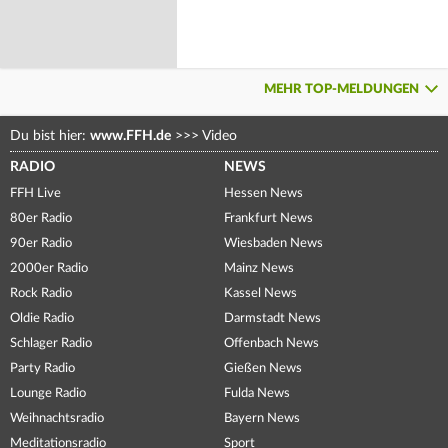
MEHR TOP-MELDUNGEN
Du bist hier:
www.FFH.de
>>>
Video
RADIO
NEWS
FFH Live
Hessen News
80er Radio
Frankfurt News
90er Radio
Wiesbaden News
2000er Radio
Mainz News
Rock Radio
Kassel News
Oldie Radio
Darmstadt News
Schlager Radio
Offenbach News
Party Radio
Gießen News
Lounge Radio
Fulda News
Weihnachtsradio
Bayern News
Meditationsradio
Sport