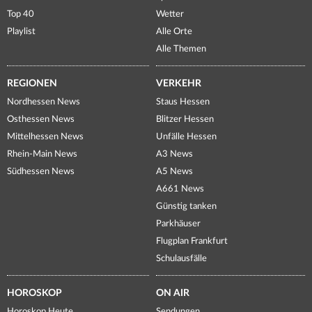
Top 40
Wetter
Playlist
Alle Orte
Alle Themen
REGIONEN
VERKEHR
Nordhessen News
Staus Hessen
Osthessen News
Blitzer Hessen
Mittelhessen News
Unfälle Hessen
Rhein-Main News
A3 News
Südhessen News
A5 News
A661 News
Günstig tanken
Parkhäuser
Flugplan Frankfurt
Schulausfälle
HOROSKOP
ON AIR
Horoskop Heute
Sendungen