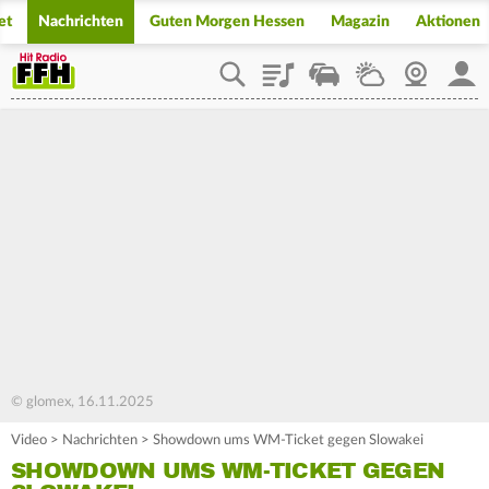
et
Nachrichten
Guten Morgen Hessen
Magazin
Aktionen
Playlist
Staupilot
Wetter
Webcam
Mein
© glomex, 16.11.2025
Video
>
Nachrichten
>
Showdown ums WM-Ticket gegen Slowakei
SHOWDOWN UMS WM-TICKET GEGEN