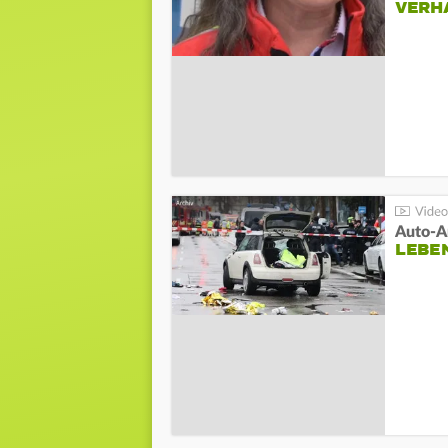
VERH
LEBE