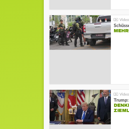
Schüsse
MEHRE
Trump:
DENKE
ZIEML