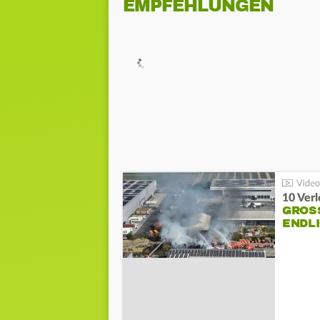
EMPFEHLUNGEN
10 Ver
GROSS
NDLI