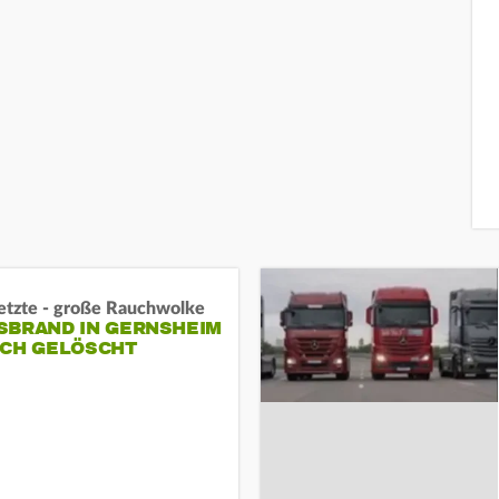
letzte - große Rauchwolke
BRAND IN GERNSHEIM E
CH GELÖSCHT