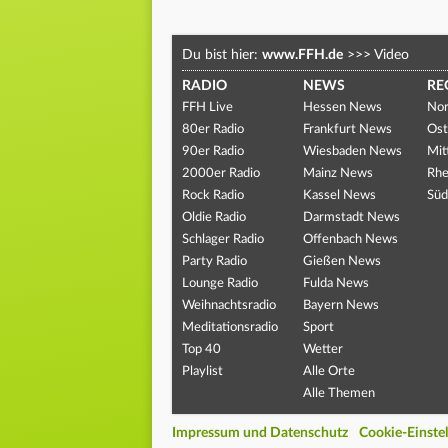
Du bist hier:
www.FFH.de
>>>
Video
RADIO
NEWS
RE
FFH Live
Hessen News
Nor
80er Radio
Frankfurt News
Ost
90er Radio
Wiesbaden News
Mit
2000er Radio
Mainz News
Rhe
Rock Radio
Kassel News
Süd
Oldie Radio
Darmstadt News
Schlager Radio
Offenbach News
Party Radio
Gießen News
Lounge Radio
Fulda News
Weihnachtsradio
Bayern News
Meditationsradio
Sport
Top 40
Wetter
Playlist
Alle Orte
Alle Themen
Impressum und Datenschutz
Cookie-Einste