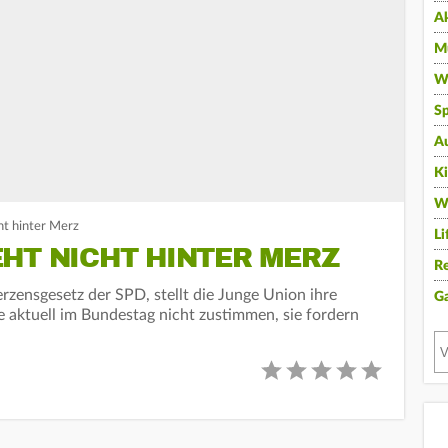
A
Mu
Wi
Sp
A
K
W
ht hinter Merz
Li
HT NICHT HINTER MERZ
Re
rzensgesetz der SPD, stellt die Junge Union ihre
G
e aktuell im Bundestag nicht zustimmen, sie fordern