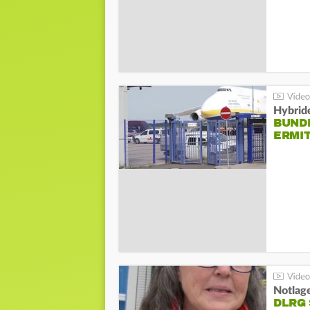
Hybrid
BUND
ERMI
Notlag
DLRG 