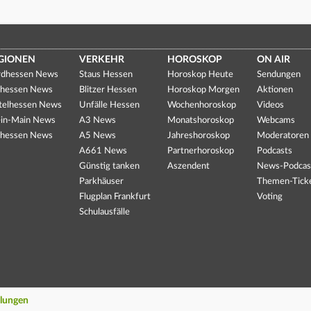
GIONEN
VERKEHR
HOROSKOP
ON AIR
dhessen News
Staus Hessen
Horoskop Heute
Sendungen
hessen News
Blitzer Hessen
Horoskop Morgen
Aktionen
telhessen News
Unfälle Hessen
Wochenhoroskop
Videos
in-Main News
A3 News
Monatshoroskop
Webcams
hessen News
A5 News
Jahreshoroskop
Moderatoren
A661 News
Partnerhoroskop
Podcasts
Günstig tanken
Aszendent
News-Podcas
Parkhäuser
Themen-Tick
Flugplan Frankfurt
Voting
Schulausfälle
llungen