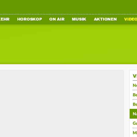
KEHR
HOROSKOP
ON AIR
MUSIK
AKTIONEN
VIDE
V
N
Be
B
N
G
M