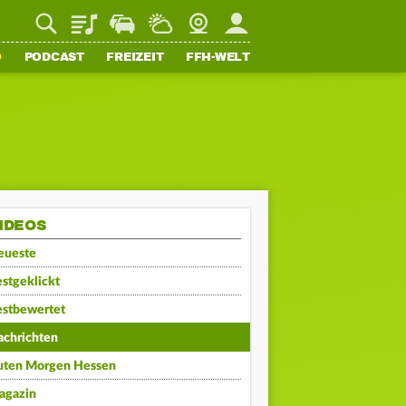
Playlist
Staupilot
Wetter
Webcam
Mein FFH
O
PODCAST
FREIZEIT
FFH-WELT
IDEOS
eueste
stgeklickt
estbewertet
achrichten
uten Morgen Hessen
agazin