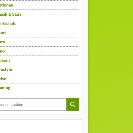
ktionen
sik & Stars
rtschaft
ort
uto
ino
issen
festyle
ise
aming